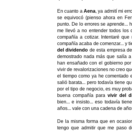
En cuanto a
Aena
, ya admití mi err
se equivocó (pienso ahora en Ferr
punto. De lo errores se aprende... 
me llevó a no entender todos los de
compañía a cotizar. Intentaré que 
compañía acaba de comenzar... y ti
del dividendo
de esta empresa deb
demostrado nada más que salía a u
han ensañado con el gobierno por 
vivir de revalorizaciones no creo qu
el tiempo como ya he comentado en
salió barata... pero todavía tiene qu
por el tipo de negocio, es muy pro
buena compañía para
vivir del 
bien... e insisto... eso todavía ti
años... vale con una cadena de años,
De la misma forma que en ocasion
tengo que admitir que me paso de