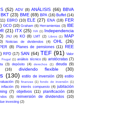
CS
(52)
ANÁLISIS
(66)
BBVA
ADV
(8)
BKT
(23)
BME
(69)
BPA
(16)
Buffet
(14)
ELE
(27)
FER
(11)
EBRO
(10)
ENA
(18)
)
IBE
GCO
(10)
Graham
(6)
Herramientas
(3)
DR
(21)
ITX
(25)
Independencia
IVA
(1)
0)
MAP
KO
(8)
JNJ
(4)
LMT
(2)
Libros
(1)
OHL
(26)
0)
Noticias de dividendos
(4)
REE
PER
(8)
Planes de pensiones
(11)
TEF
(91)
)
SAN
(64)
RPD
(17)
Valor
aristócratas
(7)
análisis técnico
(6)
 Frugal
(1)
deuda
(9)
ta
(3)
depósito
(4)
derechos
(1)
dividendo flexible
(30)
(16)
os
(130)
estilo de inversión
(20)
estilo
valuación
(5)
finanzas
(1)
fondo de inversión
(1)
jubilación
inflación
(5)
interés compuesto
(4)
ming
(7)
objetivos
(11)
planificación
(18)
reinversión de dividendos
(10)
ndos
(5)
lue investing
(2)