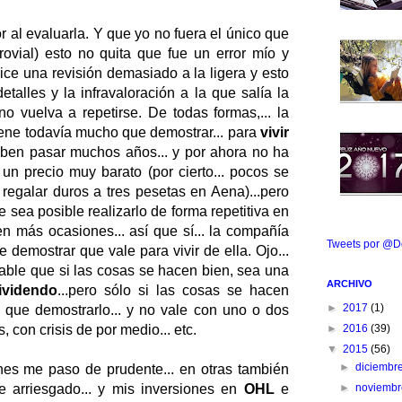
or al evaluarla. Y que yo no fuera el único que
ovial) esto no quita que fue un error mío y
hice una revisión demasiado a la ligera y esto
talles y la infravaloración a la que salía la
no vuelva a repetirse. De todas formas,... la
ene todavía mucho que demostrar... para
vivir
en pasar muchos años... y por ahora no ha
n precio muy barato (por cierto... pocos se
regalar duros a tres pesetas en Aena)...pero
e sea posible realizarlo de forma repetitiva en
 más ocasiones... así que sí... la compañía
Tweets por @D
e demostrar que vale para vivir de ella. Ojo...
bable que si las cosas se hacen bien, sea una
ARCHIVO
dividendo
...pero sólo si las cosas se hacen
►
2017
(1)
ene que demostrarlo... y no vale con uno o dos
 con crisis de por medio... etc.
►
2016
(39)
▼
2015
(56)
►
diciembr
es me paso de prudente... en otras también
 arriesgado... y mis inversiones en
OHL
e
►
noviemb