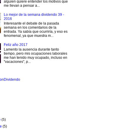
alguien quiere entender los motivos que
me llevan a pensar a...
Lo mejor de la semana dividendo 39 -
2016
Interesante el debate de la pasada
semana en los comentarios de la
entrada. Ya sabía que ocurriría, y eso es
fenomenal, ya que muestra m...
Feliz año 2017
Lamento la ausencia durante tanto
tiempo, pero mis ocupaciones laborales
me han tenido muy ocupado, incluso en
"vacaciones", p...
onDividendo
e
(5)
re
(5)