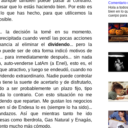
 aunque también puede pasar al contrario.
Comentario 
sar que lo estás haciendo bien. Por esto es
Hola a todo
bien en lo qu
 lo que has hecho, para que utilicemos la
cuerpo para 
osible.
. la decisión la tomé en su momento.
recipitada cuando vendí las pocas acciones
ancia al eliminar el
dividendo
... pero la
o puede ser de otra forma indicó motivos de
... para inmediatamente después... sin nada
n, auto-venderse LatAm (a Enel), esto es, el
 que atractivo, y luego se endeudó, cuando no
videndo extraordinario. Nadie puede controlar
tiene la suerte de acertarlo y de disfrutarlo,
o a ser probablemente un plazo fijo, tipo
ida lo contrario. Con esto situación no me
dendo que repartan. Me gustan los negocios
en sí de Endesa lo es (siempre lo ha sido)...
ndazos. Así que mientras tanto he ido
sas como Iberdrola, Gas Natural y Enagás,
iento mucho más cómodo.