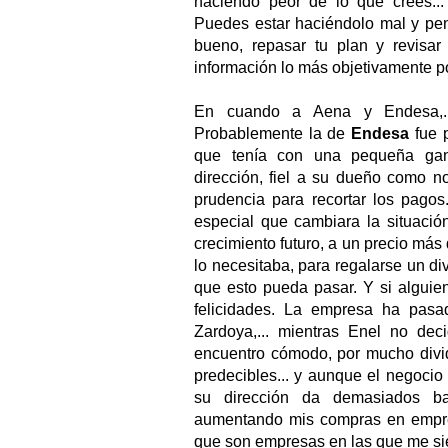
haciendo peor de lo que crees...
Puedes estar haciéndolo mal y pen
bueno, repasar tu plan y revisar
información lo más objetivamente p
En cuando a Aena y Endesa,..
Probablemente la de
Endesa
fue p
que tenía con una pequeña gan
dirección, fiel a su dueño como n
prudencia para recortar los pagos
especial que cambiara la situació
crecimiento futuro, a un precio más
lo necesitaba, para regalarse un di
que esto pueda pasar. Y si alguien 
felicidades. La empresa ha pasad
Zardoya,... mientras Enel no dec
encuentro cómodo, por mucho divi
predecibles... y aunque el negocio 
su dirección da demasiados ba
aumentando mis compras en empre
que son empresas en las que me s