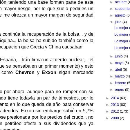
inión teniendo una base forman parte de este
►
octubre
(
n mayor riesgo, por lo que suelo pedirles un
►
septiemb
ue me ofrezca un mayor margen de seguridad
►
agosto
(6
▼
julio
(4)
Lo mejor 
continúa la recuperación de la bolsa... y de
Lo mejor 
quina... la bolsa ha subido también como la
Lo mejor 
ocupación que Grecia y China causaban.
Lo mejor 
►
junio
(4)
spaña,... Irán firma un acuerdo nuclear,... el
►
mayo
(5)
 que se pensaba en un primer momento) y esto
►
abril
(5)
s como
Chevron
y
Exxon
sigan marcando
►
marzo
(4
►
febrero
(
►
enero
(5)
o por ahora, aunque para no romper con su
o tiene todavía un par de trimestres, por lo
►
2014
(63)
ento en lo que queda de año para conservar
►
2013
(83)
ividendos. Exxon sin embargo subió un 5,7%
►
2012
(173)
e presionada por los precios del crudo... no
►
2000
(2)
en petróleo afecte a sus dividendos que ya
 aumentos.