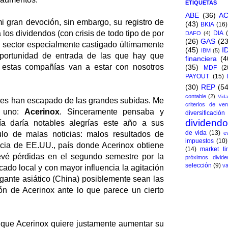
ETIQUETAS
ABE
(36)
A
i gran devoción, sin embargo, su registro de
(43)
BKIA
(16)
los dividendos (con crisis de todo tipo de por
DIA
DAFO
(4)
(26)
GAS
(23
e sector especialmente castigado últimamente
(45)
I
IBM
(5)
portunidad de entrada de las que hay que
financiera
(4
 estas compañías van a estar con nosotros
(35)
MDF
(2
PAYOUT
(15)
(30)
REP
(54
contable
(2)
Vida
res han escapado de las grandes subidas. Me
criterios de ven
e uno:
Acerinox
. Sinceramente pensaba y
diversificación
dividend
a daría notables alegrías este año a sus
de vida
(13)
lo de malas noticias: malos resultados de
e
impuestos
(10)
cia de EE.UU., país donde Acerinox obtiene
(14)
market ti
evé pérdidas en el segundo semestre por la
próximos divide
selección
(9)
va
ado local y con mayor influencia la agitación
igante asiático (China) posiblemente sean las
ión de Acerinox ante lo que parece un cierto
 que Acerinox quiere justamente aumentar su