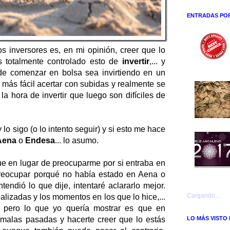
ENTRADAS PO
 inversores es, en mi opinión, creer que lo
 totalmente controlado esto de
invertir
,... y
de comenzar en bolsa sea invirtiendo en un
 más fácil acertar con subidas y realmente se
la hora de invertir que luego son difíciles de
y lo sigo (o lo intento seguir) y si esto me hace
Aena
o
Endesa
... lo asumo.
ue en lugar de preocuparme por si entraba en
reocupar porqué no había estado en Aena o
endió lo que dije, intentaré aclararlo mejor.
Cargando...
alizadas y los momentos en los que lo hice,...
.. pero lo que yo quería mostrar es que en
malas pasadas y hacerte creer que lo estás
LO MÁS VISTO