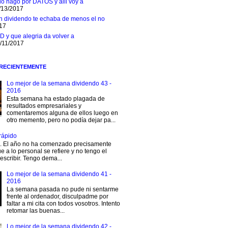
 lo hago por DATOS y alli voy a
/13/2017
n dividendo te echaba de menos el no
017
D y que alegria da volver a
1/11/2017
 RECIENTEMENTE
Lo mejor de la semana dividendo 43 -
2016
Esta semana ha estado plagada de
resultados empresariales y
comentaremos alguna de ellos luego en
otro memento, pero no podía dejar pa...
rápido
s. El año no ha comenzado precisamente
e a lo personal se refiere y no tengo el
escribir. Tengo dema...
Lo mejor de la semana dividendo 41 -
2016
La semana pasada no pude ni sentarme
frente al ordenador, disculpadme por
faltar a mi cita con todos vosotros. Intento
retomar las buenas...
Lo mejor de la semana dividendo 42 -