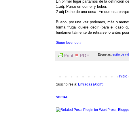
En primer lugar partamos de la definición d
1.adj. Parco en comer y beber.
2.adj.Dicho de una cosa: En que esa parque
Bueno, por una vez podemos, más o menos, u
forma frugal quiere decir (para el caso q
fundamentalmente de retirarse lo antes posi
Sigue leyendo »
Etiquetas:
estilo de vi
Print
PDF
Inicio
Suscribirse a:
Entradas (Atom)
SOCIAL