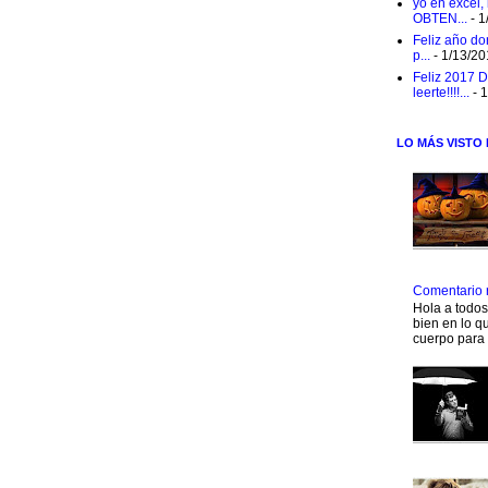
yo en excel,
OBTEN...
- 1
Feliz año do
p...
- 1/13/2
Feliz 2017 D
leerte!!!!...
- 
LO MÁS VISTO
Comentario 
Hola a todo
bien en lo qu
cuerpo para 