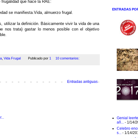
e frugalidad que hace la RAE:
ENTRADAS PO
dad se manifiesta.Vida, almuerzo frugal.
tilizar la definición. Básicamente vivir la vida de una
ue nos trata) gastar lo menos posible con el objetivo
ble.
da
,
Vida Frugal
Publicado por
1
10 comentarios:
Entradas antiguas
Genial leert
añ...
- 1/14/
Celebro eno
s...
- 1/14/20