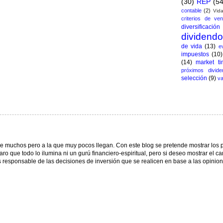
(30)
REP
(54
contable
(2)
Vida
criterios de ven
diversificación
dividend
de vida
(13)
e
impuestos
(10)
(14)
market ti
próximos divide
selección
(9)
va
e muchos pero a la que muy pocos llegan. Con este blog se pretende mostrar los 
o que todo lo ilumina ni un gurú financiero-espiritual, pero si deseo mostrar el ca
responsable de las decisiones de inversión que se realicen en base a las opinio