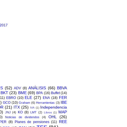
 2017
CS
(52)
ANÁLISIS
(66)
BBVA
ADV
(8)
BKT
(23)
BME
(69)
BPA
(16)
Buffet
(14)
ELE
(27)
FER
(11)
EBRO
(10)
ENA
(18)
)
IBE
GCO
(10)
Graham
(6)
Herramientas
(3)
DR
(21)
ITX
(25)
Independencia
IVA
(1)
0)
MAP
KO
(8)
JNJ
(4)
LMT
(2)
Libros
(1)
OHL
(26)
0)
Noticias de dividendos
(4)
REE
PER
(8)
Planes de pensiones
(11)