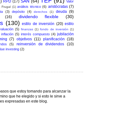
TEF
(91)
)
SAN
(64)
RPD
(17)
Valor
aristócratas
(7)
análisis técnico
(6)
 Frugal
(1)
deuda
(9)
ta
(3)
depósito
(4)
derechos
(1)
dividendo flexible
(30)
(16)
os
(130)
estilo de inversión
(20)
estilo
valuación
(5)
finanzas
(1)
fondo de inversión
(1)
jubilación
inflación
(5)
interés compuesto
(4)
ming
(7)
objetivos
(11)
planificación
(18)
reinversión de dividendos
(10)
ndos
(5)
lue investing
(2)
pasos que estoy tomando para alcanzar la
mino que he elegido y si esto le sirve a
nes expresadas en este blog.