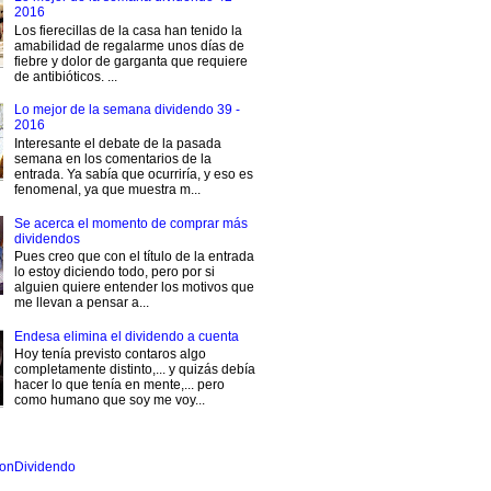
2016
Los fierecillas de la casa han tenido la
amabilidad de regalarme unos días de
fiebre y dolor de garganta que requiere
de antibióticos. ...
Lo mejor de la semana dividendo 39 -
2016
Interesante el debate de la pasada
semana en los comentarios de la
entrada. Ya sabía que ocurriría, y eso es
fenomenal, ya que muestra m...
Se acerca el momento de comprar más
dividendos
Pues creo que con el título de la entrada
lo estoy diciendo todo, pero por si
alguien quiere entender los motivos que
me llevan a pensar a...
Endesa elimina el dividendo a cuenta
Hoy tenía previsto contaros algo
completamente distinto,... y quizás debía
hacer lo que tenía en mente,... pero
como humano que soy me voy...
onDividendo