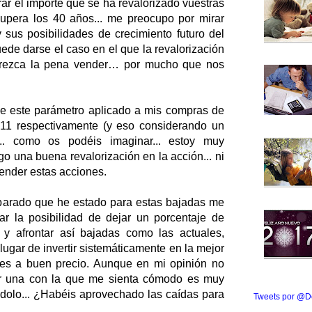
ar el importe que se ha revalorizado vuestras
 supera los 40 años... me preocupo por mirar
 sus posibilidades de crecimiento futuro del
uede darse el caso en el que la revalorización
erezca la pena vender… por mucho que nos
e este parámetro aplicado a mis compras de
1 respectivamente (y eso considerando un
... como os podéis imaginar... estoy muy
go una buena revalorización en la acción... ni
ender estas acciones.
reparado que he estado para estas bajadas me
ar la posibilidad de dejar un porcentaje de
n y afrontar así bajadas como las actuales,
 lugar de invertir sistemáticamente en la mejor
es a buen precio. Aunque en mi opinión no
tener una con la que me sienta cómodo es muy
ándolo... ¿Habéis aprovechado las caídas para
Tweets por @D