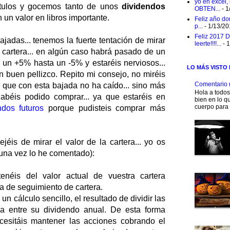
yo en excel,
títulos y gocemos tanto de unos
dividendos
OBTEN...
- 1
un valor en libros importante.
Feliz año do
p...
- 1/13/2
Feliz 2017 D
ajadas... tenemos la fuerte tentación de mirar
leerte!!!!...
- 
a cartera... en algún caso habrá pasado de un
 un +5% hasta un -5% y estaréis nerviosos...
LO MÁS VISTO
 buen pellizco. Repito mi consejo, no miréis
Comentario 
.. que con esta bajada no ha caído... sino más
Hola a todo
 habéis podido comprar... ya que estaréis en
bien en lo qu
cuerpo para 
ndos futuros
porque pudisteis comprar más
éis de mirar el valor de la cartera... yo os
guna vez lo he comentado):
enéis del valor actual de vuestra cartera
ja de seguimiento de cartera.
 cálculo sencillo, el resultado de dividir las
a entre su dividendo anual. De esta forma
esitáis mantener las acciones cobrando el