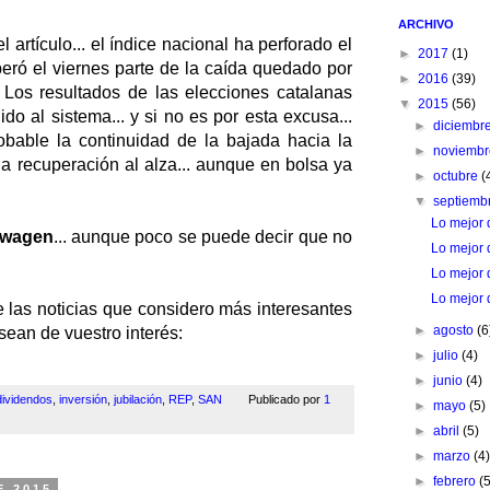
ARCHIVO
rtículo... el índice nacional ha perforado el
►
2017
(1)
eró el viernes parte de la caída quedado por
►
2016
(39)
 Los resultados de las elecciones catalanas
▼
2015
(56)
do al sistema... y si no es por esta excusa...
►
diciembr
obable la continuidad de la bajada hacia la
►
noviemb
a recuperación al alza... aunque en bolsa ya
►
octubre
(
▼
septiemb
Lo mejor 
swagen
... aunque poco se puede decir que no
Lo mejor 
Lo mejor 
Lo mejor 
 las noticias que considero más interesantes
►
agosto
(6
 sean de vuestro interés:
►
julio
(4)
►
junio
(4)
dividendos
,
inversión
,
jubilación
,
REP
,
SAN
Publicado por
1
►
mayo
(5)
►
abril
(5)
►
marzo
(4
►
febrero
(
E 2015