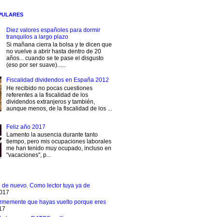
PULARES
Diez valores españoles para dormir
tranquilos a largo plazo
Si mañana cierra la bolsa y te dicen que
no vuelve a abrir hasta dentro de 20
años... cuando se te pase el disgusto
(eso por ser suave)......
Fiscalidad dividendos en España 2012
He recibido no pocas cuestiones
referentes a la fiscalidad de los
dividendos extranjeros y también,
aunque menos, de la fiscalidad de los ...
Feliz año 2017
Lamento la ausencia durante tanto
tiempo, pero mis ocupaciones laborales
me han tenido muy ocupado, incluso en
"vacaciones", p...
e de nuevo. Como lector tuya ya de
2017
rmemente que hayas vuelto porque eres
17