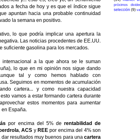
próximos divide
ados a fecha de hoy y es que el índice sigue
selección
(9)
va
que apuntan hacia una probable continuidad
lvado la semana en positivo.
tivo, lo que podría implicar una apertura la
egativa. Las noticias procedentes de EE.UU.
ue suficiente gasolina para los mercados.
 internacional a la que ahora se le suman
aluña), lo que en mi opinión nos sigue dando
Aunque tal y como hemos hablado con
n pausa. Seguimos en momentos de acumulación
ando cartera... y como nuestra capacidad
r esto vamos a estar formando cartera durante
 aprovechar estos momentos para aumentar
e en España.
ás
por encima del 5% de
rentabilidad de
berdrola
,
ACS
y
REE
por encima del 4% son
ía dar resultados muy buenos para una
cartera