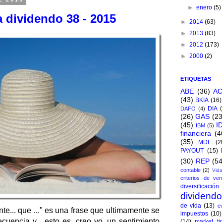
►
enero
(5)
 dividendo 38 - 2015
►
2014
(63)
►
2013
(83)
►
2012
(173)
►
2000
(2)
ETIQUETAS
ABE
(36)
A
(43)
BKIA
(16)
DIA
DAFO
(4)
(26)
GAS
(23
(45)
I
IBM
(5)
financiera
(4
(35)
MDF
(2
PAYOUT
(15)
(30)
REP
(54
contable
(2)
Vida
criterios de ven
diversificación
dividend
de vida
(13)
e
nte... que ..." es una frase que ultimamente se
impuestos
(10)
cuencia y... esto es, creo yo, un sentimiento
(14)
market ti