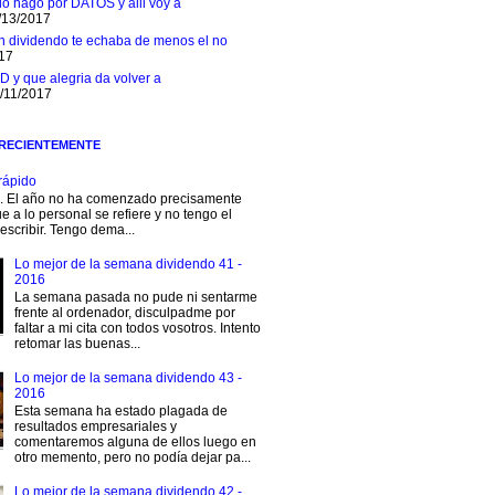
 lo hago por DATOS y alli voy a
/13/2017
n dividendo te echaba de menos el no
017
D y que alegria da volver a
1/11/2017
 RECIENTEMENTE
rápido
s. El año no ha comenzado precisamente
e a lo personal se refiere y no tengo el
escribir. Tengo dema...
Lo mejor de la semana dividendo 41 -
2016
La semana pasada no pude ni sentarme
frente al ordenador, disculpadme por
faltar a mi cita con todos vosotros. Intento
retomar las buenas...
Lo mejor de la semana dividendo 43 -
2016
Esta semana ha estado plagada de
resultados empresariales y
comentaremos alguna de ellos luego en
otro memento, pero no podía dejar pa...
Lo mejor de la semana dividendo 42 -