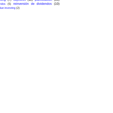
reinversión de dividendos
(10)
ndos
(5)
lue investing
(2)