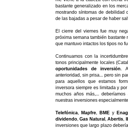
bastante generalizado en los merc
mostrando síntomas de debilidad 
de las bajadas a pesar de haber sa
El cierre del viernes fue muy nega
próxima semana también bastante n
que mantuvo intactos los tipos no f
Continuamos con la incertidumbre
tonos principalmente locales (Cat
oportunidades de inversión
. 
anterioridad, sin prisa... pero si
para aquellos que estamos form
inversora siempre es limitada y po
muchos años más,... deberíamos
nuestras inversiones especialment
Telefónica
,
Mapfre
,
BME
y
Enag
dividendo
,
Gas Natural
,
Abertis
,
I
inversiones que largo plazo deber