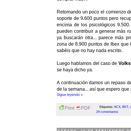
Retomando un poco el comienzo del a
soporte de 9.600 puntos pero recup
encima de los psicológicos 9.500.
pueden contribuir a generar más rui
ya buscarán otra... parece más pr
zona de 8.900 puntos de Ibex que l
sabéis que no hay nada escrito.
Luego hablamos del caso de
Volk
se haya dicho ya.
A continuación damos un repaso de
de la semana... así que espero que
Sigue leyendo »
Etiquetas:
ACX
,
BKT
,
Print
PDF
29 comentarios:
SÁBADO, 19 DE SEPTIEMBRE D