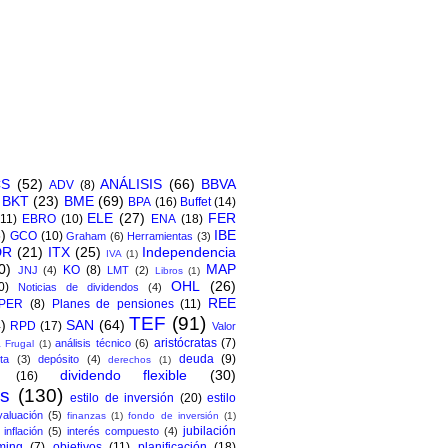
CS
(52)
ANÁLISIS
(66)
BBVA
ADV
(8)
BKT
(23)
BME
(69)
BPA
(16)
Buffet
(14)
ELE
(27)
FER
(11)
EBRO
(10)
ENA
(18)
)
IBE
GCO
(10)
Graham
(6)
Herramientas
(3)
DR
(21)
ITX
(25)
Independencia
IVA
(1)
0)
MAP
KO
(8)
JNJ
(4)
LMT
(2)
Libros
(1)
OHL
(26)
0)
Noticias de dividendos
(4)
REE
PER
(8)
Planes de pensiones
(11)
TEF
(91)
)
SAN
(64)
RPD
(17)
Valor
aristócratas
(7)
análisis técnico
(6)
 Frugal
(1)
deuda
(9)
ta
(3)
depósito
(4)
derechos
(1)
dividendo flexible
(30)
(16)
os
(130)
estilo de inversión
(20)
estilo
valuación
(5)
finanzas
(1)
fondo de inversión
(1)
jubilación
inflación
(5)
interés compuesto
(4)
ming
(7)
objetivos
(11)
planificación
(18)