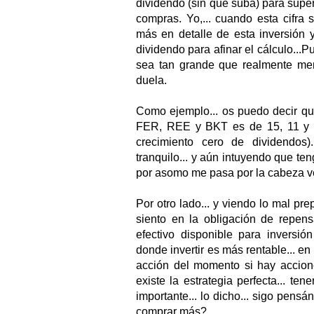
dividendo (sin que suba) para super
compras. Yo,... cuando esta cifra
más en detalle de esta inversión y
dividendo para afinar el cálculo...P
sea tan grande que realmente m
duela.
Como ejemplo... os puedo decir qu
FER, REE y BKT es de 15, 11 y 1
crecimiento cero de dividendos)
tranquilo... y aún intuyendo que ten
por asomo me pasa por la cabeza v
Por otro lado... y viendo lo mal p
siento en la obligación de repens
efectivo disponible para inversió
donde invertir es más rentable... en
acción del momento si hay accion
existe la estrategia perfecta... 
importante... lo dicho... sigo pens
comprar más?.