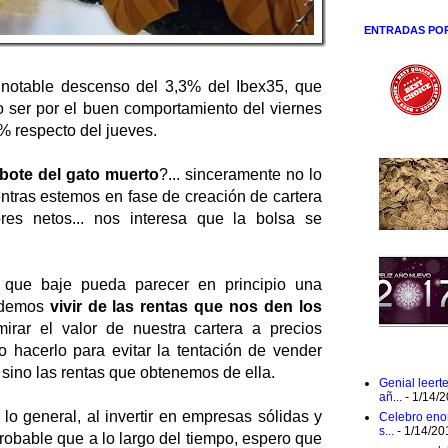
ENTRADAS PO
notable descenso del 3,3% del Ibex35, que
 ser por el buen comportamiento del viernes
% respecto del jueves.
bote del gato muerto
?... sinceramente no lo
entras estemos en fase de creación de cartera
es netos... nos interesa que la bolsa se
r que baje pueda parecer en principio una
endemos
vivir de las rentas que nos den los
rar el valor de nuestra cartera a precios
o hacerlo para evitar la tentación de vender
), sino las rentas que obtenemos de ella.
Genial leert
añ...
- 1/14/
lo general, al invertir en empresas sólidas y
Celebro eno
s...
- 1/14/20
obable que a lo largo del tiempo, espero que