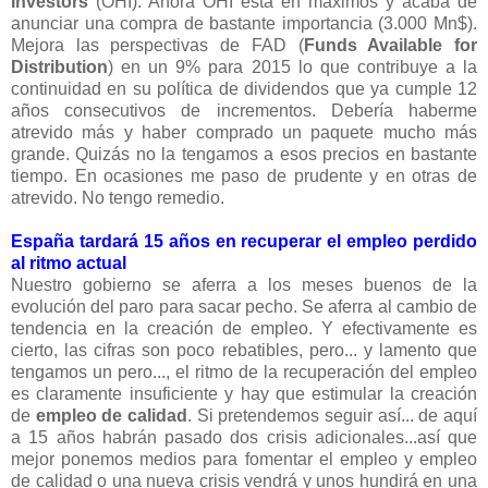
Investors
(OHI). Ahora OHI está en máximos y acaba de
anunciar una compra de bastante importancia (3.000 Mn$).
Mejora las perspectivas de FAD (
Funds Available for
Distribution
) en un 9% para 2015 lo que contribuye a la
continuidad en su política de dividendos que ya cumple 12
años consecutivos de incrementos. Debería haberme
atrevido más y haber comprado un paquete mucho más
grande. Quizás no la tengamos a esos precios en bastante
tiempo. En ocasiones me paso de prudente y en otras de
atrevido. No tengo remedio.
España tardará 15 años en recuperar el empleo perdido
al ritmo actual
Nuestro gobierno se aferra a los meses buenos de la
evolución del paro para sacar pecho. Se aferra al cambio de
tendencia en la creación de empleo. Y efectivamente es
cierto, las cifras son poco rebatibles, pero... y lamento que
tengamos un pero..., el ritmo de la recuperación del empleo
es claramente insuficiente y hay que estimular la creación
de
empleo de calidad
. Si pretendemos seguir así... de aquí
a 15 años habrán pasado dos crisis adicionales...así que
mejor ponemos medios para fomentar el empleo y empleo
de calidad o una nueva crisis vendrá y unos hundirá en una