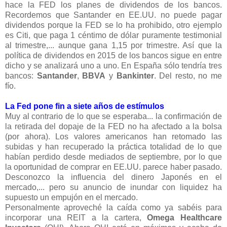
hace la FED los planes de dividendos de los bancos.
Recordemos que Santander en EE.UU. no puede pagar
dividendos porque la FED se lo ha prohibido, otro ejemplo
es Citi, que paga 1 céntimo de dólar puramente testimonial
al trimestre,... aunque gana 1,15 por trimestre. Así que la
política de dividendos en 2015 de los bancos sigue en entre
dicho y se analizará uno a uno. En España sólo tendría tres
bancos:
Santander
,
BBVA
y
Bankinter
. Del resto, no me
fío.
La Fed pone fin a siete años de estímulos
Muy al contrario de lo que se esperaba... la confirmación de
la retirada del dopaje de la FED no ha afectado a la bolsa
(por ahora). Los valores americanos han retomado las
subidas y han recuperado la práctica totalidad de lo que
habían perdido desde mediados de septiembre, por lo que
la oportunidad de comprar en EE.UU. parece haber pasado.
Desconozco la influencia del dinero Japonés en el
mercado,... pero su anuncio de inundar con liquidez ha
supuesto un empujón en el mercado.
Personalmente aproveché la caída como ya sabéis para
incorporar una REIT a la cartera,
Omega Healthcare