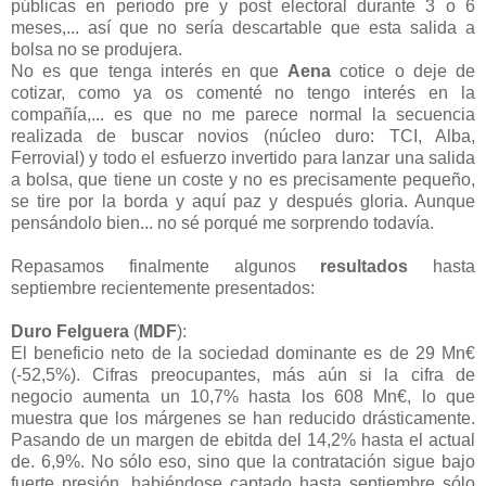
públicas en periodo pre y post electoral durante 3 o 6
meses,... así que no sería descartable que esta salida a
bolsa no se produjera.
No es que tenga interés en que
Aena
cotice o deje de
cotizar, como ya os comenté no tengo interés en la
compañía,... es que no me parece normal la secuencia
realizada de buscar novios (núcleo duro: TCI, Alba,
Ferrovial) y todo el esfuerzo invertido para lanzar una salida
a bolsa, que tiene un coste y no es precisamente pequeño,
se tire por la borda y aquí paz y después gloria. Aunque
pensándolo bien... no sé porqué me sorprendo todavía.
Repasamos finalmente algunos
resultados
hasta
septiembre recientemente presentados:
Duro Felguera
(
MDF
):
El beneficio neto de la sociedad dominante es de 29 Mn€
(-52,5%). Cifras preocupantes, más aún si la cifra de
negocio aumenta un 10,7% hasta los 608 Mn€, lo que
muestra que los márgenes se han reducido drásticamente.
Pasando de un margen de ebitda del 14,2% hasta el actual
de. 6,9%. No sólo eso, sino que la contratación sigue bajo
fuerte presión, habiéndose captado hasta septiembre sólo