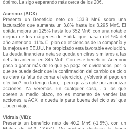
óptimo. La sigo esperando más cerca de los 20€.
Acerinox
(
ACX
):
Presenta un Beneficio neto de 133,8 Mn€ sobre una
facturación que aumenta un 3,8% hasta los 3.295 Mn€. El
ebitda mejora un 125% hasta los 352 Mn€, con una notable
mejora de los márgenes de Ebitda que pasan del 5% del
año anterior al 11%. El plan de eficiencias de la compañía y
la mejora en EE.UU. ha propiciado esta favorable evolución.
La deuda financiera neta se queda en cifras similares a las
del año anterior, en 845 Mn€. Con este beneficio, Acerinox
pasa a ganar más de lo que ya paga en dividendos, por lo
que se puede decir que la confirmación del cambio de ciclo
es clara (a falta de cerrar el ejercicio). ¿Volverá al pago en
efectivo?, no lo tengo claro,... pero quizás opte por amortizar
acciones. Ya veremos. En cualquier caso,... a los que
operen a medio plazo, no es momento de vender las
acciones, a ACX le queda la parte buena del ciclo así que
...buen viaje.
Vidrala
(
VID
):
Presenta un beneficio neto de 40,2 Mn€ (-1,5%), con un
Ebitda de 54,3 (-3,6%). Me gustaría destacar la fuerte