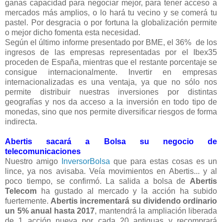
ganas capacidad para negociar mejor, para tener acceso a
mercados más amplios, o lo hará tu vecino y se comerá tu
pastel. Por desgracia o por fortuna la globalización permite
o mejor dicho fomenta esta necesidad.
Según el último informe presentado por BME, el 36% de los
ingresos de las empresas representadas por el Ibex35
proceden de España, mientras que el restante porcentaje se
consigue internacionalmente. Invertir en empresas
internacionalizadas
es una ventaja, ya que no sólo nos
permite distribuir nuestras inversiones por distintas
geografías y nos da acceso a la inversión en todo tipo de
monedas, sino que nos permite diversificar riesgos de forma
indirecta.
Abertis sacará a Bolsa su negocio de
telecomunicaciones
Nuestro amigo
InversorBolsa
que para estas cosas es un
lince, ya nos avisaba. Veía movimientos en Abertis... y al
poco tiempo, se confirmó. La salida a bolsa de
Abertis
Telecom
ha gustado al mercado y la acción ha subido
fuertemente.
Abertis incrementará su dividendo ordinario
un 5% anual hasta 2017
, mantendrá la ampliación liberada
de 1 acción nueva por cada 20 antiguas y recomprará