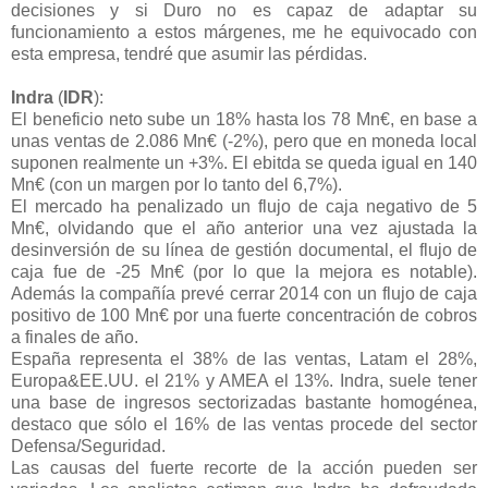
decisiones y si Duro no es capaz de adaptar su
funcionamiento a estos márgenes, me he equivocado con
esta empresa, tendré que asumir las pérdidas.
Indra
(
IDR
):
El beneficio neto sube un 18% hasta los 78 Mn€, en base a
unas ventas de 2.086 Mn€ (-2%), pero que en moneda local
suponen realmente un +3%. El ebitda se queda igual en 140
Mn€ (con un margen por lo tanto del 6,7%).
El mercado ha penalizado un flujo de caja negativo de 5
Mn€, olvidando que el año anterior una vez ajustada la
desinversión de su línea de gestión documental, el flujo de
caja fue de -25 Mn€ (por lo que la mejora es notable).
Además la compañía prevé cerrar 2014 con un flujo de caja
positivo de 100 Mn€ por una fuerte concentración de cobros
a finales de año.
España representa el 38% de las ventas, Latam el 28%,
Europa&EE.UU. el 21% y AMEA el 13%. Indra, suele tener
una base de ingresos sectorizadas bastante homogénea,
destaco que sólo el 16% de las ventas procede del sector
Defensa/Seguridad.
Las causas del fuerte recorte de la acción pueden ser