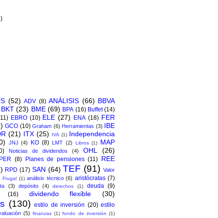
)
6)
CS
(52)
ANÁLISIS
(66)
BBVA
ADV
(8)
BKT
(23)
BME
(69)
BPA
(16)
Buffet
(14)
ELE
(27)
FER
(11)
EBRO
(10)
ENA
(18)
)
IBE
GCO
(10)
Graham
(6)
Herramientas
(3)
DR
(21)
ITX
(25)
Independencia
IVA
(1)
0)
MAP
KO
(8)
JNJ
(4)
LMT
(2)
Libros
(1)
OHL
(26)
0)
Noticias de dividendos
(4)
REE
PER
(8)
Planes de pensiones
(11)
TEF
(91)
)
SAN
(64)
RPD
(17)
Valor
aristócratas
(7)
análisis técnico
(6)
 Frugal
(1)
deuda
(9)
ta
(3)
depósito
(4)
derechos
(1)
dividendo flexible
(30)
(16)
os
(130)
estilo de inversión
(20)
estilo
valuación
(5)
finanzas
(1)
fondo de inversión
(1)