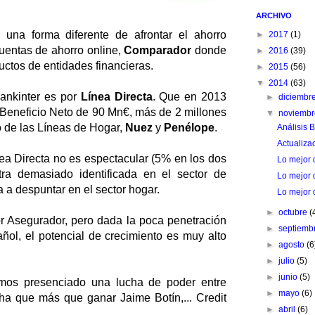
ARCHIVO
, una forma diferente de afrontar el ahorro
►
2017
(1)
cuentas de ahorro online,
Comparador
donde
►
2016
(39)
uctos de entidades financieras.
►
2015
(56)
▼
2014
(63)
Bankinter es por
Línea Directa
. Que en 2013
►
diciembr
n Beneficio Neto de 90 Mn€, más de 2 millones
▼
noviemb
o de las Líneas de Hogar,
Nuez
y
Penélope
.
Análisis 
Actualiza
nea Directa no es espectacular (5% en los dos
Lo mejor 
tra demasiado identificada en el sector de
Lo mejor 
a despuntar en el sector hogar.
Lo mejor 
►
octubre
(
tor Asegurador, pero dada la poca penetración
►
septiemb
ñol, el potencial de crecimiento es muy alto
►
agosto
(6
►
julio
(5)
►
junio
(5)
emos presenciado una lucha de poder entre
►
mayo
(6)
ucha que más que ganar Jaime Botín,... Credit
►
abril
(6)