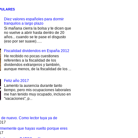
PULARES
Diez valores españoles para dormir
tranquilos a largo plazo
Si mañana cierra la bolsa y te dicen que
no vuelve a abrir hasta dentro de 20
años... cuando se te pase el disgusto
(eso por ser suave)......
Fiscalidad dividendos en España 2012
He recibido no pocas cuestiones
referentes a la fiscalidad de los
dividendos extranjeros y también,
aunque menos, de la fiscalidad de los ...
Feliz año 2017
Lamento la ausencia durante tanto
tiempo, pero mis ocupaciones laborales
me han tenido muy ocupado, incluso en
"vacaciones", p...
e de nuevo. Como lector tuya ya de
2017
rmemente que hayas vuelto porque eres
17