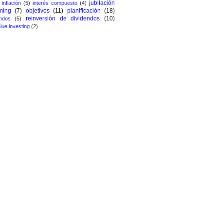
jubilación
inflación
(5)
interés compuesto
(4)
ming
(7)
objetivos
(11)
planificación
(18)
reinversión de dividendos
(10)
ndos
(5)
lue investing
(2)