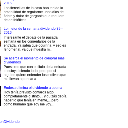
2016
Los fierecillas de la casa han tenido la
amabilidad de regalarme unos días de
fiebre y dolor de garganta que requiere
de antibióticos. ...
Lo mejor de la semana dividendo 39 -
2016
Interesante el debate de la pasada
semana en los comentarios de la
entrada. Ya sabía que ocurriría, y eso es
fenomenal, ya que muestra m...
Se acerca el momento de comprar más
dividendos
Pues creo que con el título de la entrada
lo estoy diciendo todo, pero por si
alguien quiere entender los motivos que
me llevan a pensar a...
Endesa elimina el dividendo a cuenta
Hoy tenía previsto contaros algo
completamente distinto,... y quizás debía
hacer lo que tenía en mente,... pero
como humano que soy me voy...
onDividendo