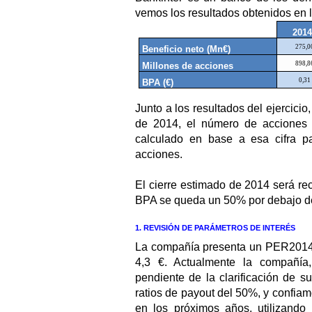
vemos los resultados obtenidos en l
201
275,0
Beneficio neto (Mn€)
898,8
Millones de acciones
0,31
BPA (€)
Junto a los resultados del ejercici
de 2014, el número de acciones 
calculado en base a esa cifra p
acciones.
El cierre estimado de 2014 será rec
BPA se queda un 50% por debajo d
1. REVISIÓN DE PARÁMETROS DE INTERÉS
La compañía presenta un PER2014
4,3 €. Actualmente la compañía
pendiente de la clarificación de su
ratios de payout del 50%, y confia
en los próximos años, utilizando