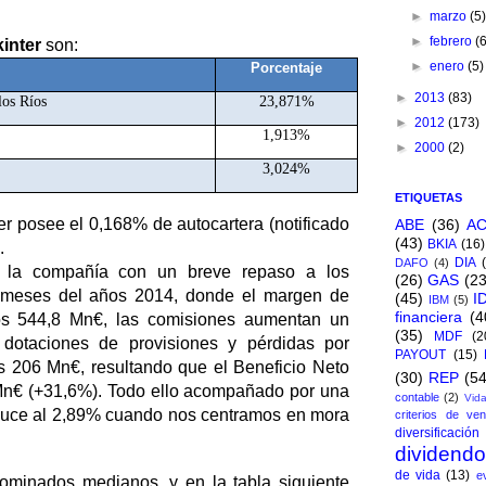
►
marzo
(5
►
febrero
(
inter
son:
►
enero
(5)
Porcentaje
►
2013
(83)
los Ríos
23,871%
►
2012
(173)
1,913%
►
2000
(2)
3,024%
ETIQUETAS
 posee el 0,168% de autocartera (notificado
ABE
(36)
A
(43)
BKIA
(16)
.
DIA
DAFO
(4)
 la compañía con un breve repaso a los
(26)
GAS
(23
s meses del años 2014, donde el margen de
(45)
I
IBM
(5)
financiera
(4
os 544,8 Mn€, las comisiones aumentan un
(35)
MDF
(2
dotaciones de provisiones y pérdidas por
PAYOUT
(15)
os 206 Mn€, resultando que el Beneficio Neto
(30)
REP
(54
Mn€ (+31,6%). Todo ello acompañado por una
contable
(2)
Vida
duce al 2,89% cuando nos centramos en mora
criterios de ven
diversificación
dividend
de vida
(13)
e
ominados medianos, y en la tabla siguiente