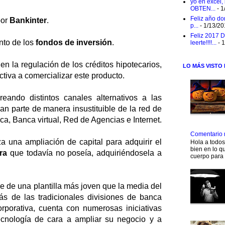
yo en excel,
OBTEN...
- 1
Feliz año do
por
Bankinter
.
p...
- 1/13/2
Feliz 2017 D
nto de los
fondos de inversión
.
leerte!!!!...
- 
n la regulación de los créditos hipotecarios,
LO MÁS VISTO
iva a comercializar este producto.
eando distintos canales alternativos a las
man parte de manera insustituible de la red de
a, Banca virtual, Red de Agencias e Internet.
Comentario 
za una ampliación de capital para adquirir el
Hola a todo
bien en lo qu
ra
que todavía no poseía, adquiriéndosela a
cuerpo para 
 de una plantilla más joven que la media del
s de las tradicionales divisiones de banca
porativa, cuenta con numerosas iniciativas
cnología de cara a ampliar su negocio y a