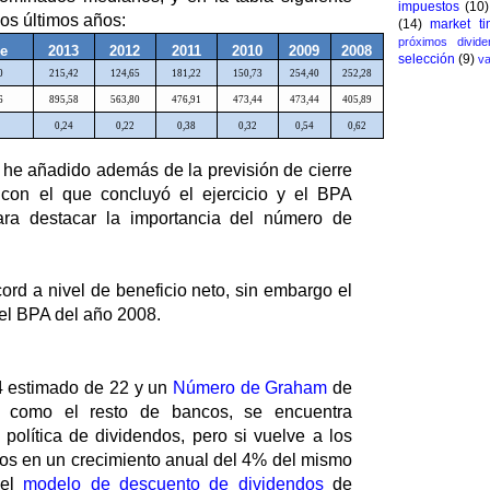
impuestos
(10)
os últimos años:
(14)
market ti
próximos divide
4e
2013
2012
2011
2010
2009
2008
selección
(9)
va
0
215,42
124,65
181,22
150,73
254,40
252,28
6
895,58
563,80
476,91
473,44
473,44
405,89
0,24
0,22
0,38
0,32
0,54
0,62
o, he añadido además de la previsión de cierre
con el que concluyó el ejercicio y el BPA
ara destacar la importancia del número de
ord a nivel de beneficio neto, sin embargo el
el BPA del año 2008.
 estimado de 22 y un
Número de Graham
de
, como el resto de bancos, se encuentra
 política de dividendos, pero si vuelve a los
mos en un crecimiento anual del 4% del mismo
 el
modelo de descuento de dividendos
de