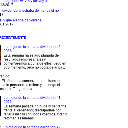
 lo hago por DATOS y alli voy a
/13/2017
n dividendo te echaba de menos el no
017
D y que alegria da volver a
1/11/2017
 RECIENTEMENTE
Lo mejor de la semana dividendo 43 -
2016
Esta semana ha estado plagada de
resultados empresariales y
comentaremos alguna de ellos luego en
otro memento, pero no podía dejar pa...
rápido
s. El año no ha comenzado precisamente
e a lo personal se refiere y no tengo el
escribir. Tengo dema...
Lo mejor de la semana dividendo 41 -
2016
La semana pasada no pude ni sentarme
frente al ordenador, disculpadme por
faltar a mi cita con todos vosotros. Intento
retomar las buenas...
Lo mejor de la semana dividendo 42 -