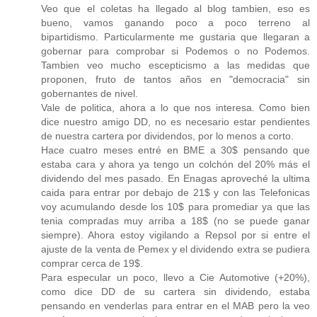
Veo que el coletas ha llegado al blog tambien, eso es
bueno, vamos ganando poco a poco terreno al
bipartidismo. Particularmente me gustaria que llegaran a
gobernar para comprobar si Podemos o no Podemos.
Tambien veo mucho escepticismo a las medidas que
proponen, fruto de tantos años en "democracia" sin
gobernantes de nivel.
Vale de politica, ahora a lo que nos interesa. Como bien
dice nuestro amigo DD, no es necesario estar pendientes
de nuestra cartera por dividendos, por lo menos a corto.
Hace cuatro meses entré en BME a 30$ pensando que
estaba cara y ahora ya tengo un colchón del 20% más el
dividendo del mes pasado. En Enagas aproveché la ultima
caida para entrar por debajo de 21$ y con las Telefonicas
voy acumulando desde los 10$ para promediar ya que las
tenia compradas muy arriba a 18$ (no se puede ganar
siempre). Ahora estoy vigilando a Repsol por si entre el
ajuste de la venta de Pemex y el dividendo extra se pudiera
comprar cerca de 19$.
Para especular un poco, llevo a Cie Automotive (+20%),
como dice DD de su cartera sin dividendo, estaba
pensando en venderlas para entrar en el MAB pero la veo