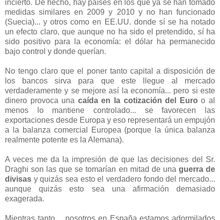
incierto. De hecho, hay países en los que ya se han tomado
medidas similares en 2009 y 2010 y no han funcionado
(Suecia)... y otros como en EE.UU. donde sí se ha notado
un efecto claro, que aunque no ha sido el pretendido, sí ha
sido positivo para la economía: el dólar ha permanecido
bajo control y donde querían.
No tengo claro que el poner tanto capital a disposición de
los bancos sirva para que este llegue al mercado
verdaderamente y se mejore así la economía... pero si este
dinero provoca una
caída en la cotización del Euro
o al
menos lo mantiene controlado... se favorecen las
exportaciones desde Europa y eso representará un empujón
a la balanza comercial Europea (porque la única balanza
realmente potente es la Alemana).
A veces me da la impresión de que las decisiones del Sr.
Draghi son las que se tomarían en mitad de una
guerra de
divisas
y quizás sea esto el verdadero fondo del mercado...
aunque quizás esto sea una afirmación demasiado
exagerada.
Mientras tanto,... nosotros en España estamos adormilados