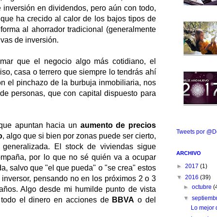
e inversión en dividendos, pero aún con todo,
que ha crecido al calor de los bajos tipos de
 forma al ahorrador tradicional (generalmente
ivas de inversión.
ar que el negocio algo más cotidiano, el
iso, casa o terrero que siempre lo tendrás ahí
n el pinchazo de la burbuja inmobiliaria, nos
e personas, que con capital dispuesto para
que apuntan hacia un
aumento de precios
Tweets por @D
o
, algo que si bien por zonas puede ser cierto,
generalizada. El stock de viviendas sigue
ARCHIVO
ompaña, por lo que no sé quién va a ocupar
►
2017
(1)
a, salvo que "el que pueda" o "se crea" estos
▼
2016
(39)
o inversor, pensando no en los próximos 2 o 3
►
octubre
(
años. Algo desde mi humilde punto de vista
▼
septiemb
todo el dinero en acciones de
BBVA
o del
Lo mejor 