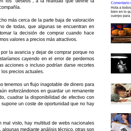
n los "deseos", a la realidad que define la
Comentario 
 compañía.
Hola a todo
bien en lo qu
cuerpo para 
o más cerca de la parte baja de valoración
no de todas, que algunas se encuentran en
l tomar la decisión de comprar cuando hace
mos valores a precios más atractivos.
or la avaricia y dejar de comprar porque no
taríamos cayendo en el error de perdernos
 acciones o incluso podrían darse recortes
 los precios actuales.
o tenemos un flujo inagotable de dinero para
que aún esforzándonos en guardar un remanente
o, cuadrar la disponibilidad de efectivo con
 supone un coste de oportunidad que no hay
an mal visto, hay multitud de webs nacionales
, algunas mediante análisis técnico, otras son