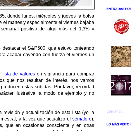
ENTRADAS PO
5, donde lunes, miércoles y jueves la bolsa
e el martes y especialmente el viernes bajaba
e semanal positivo de algo más del 1,3% y
ro destacar el S&P500, que estuvo tonteando
ra acabar cayendo con fuerza el viernes un
a
lista de valores
en vigilancia para comprar
os que nos resultan de interés, nos vamos
producen estas subidas. Por favor, recordad
carácter ilustrativa, a modo de ejemplo y no
Cargando...
 revisión y actualización de esta lista (yo la
estral, a la vez que actualizo el
semáforo
),
LO MÁS VISTO
es, que en ocasiones consciente y en otras