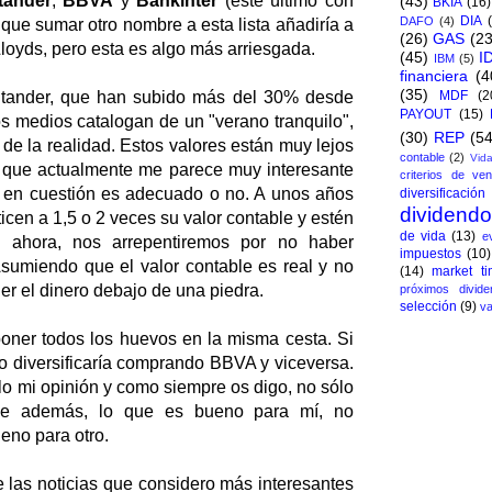
tander
,
BBVA
y
Bankinter
(este último con
(43)
BKIA
(16)
DIA
DAFO
(4)
que sumar otro nombre a esta lista añadiría a
(26)
GAS
(23
oyds, pero esta es algo más arriesgada.
(45)
I
IBM
(5)
financiera
(4
(35)
tander, que han subido más del 30% desde
MDF
(2
PAYOUT
(15)
os medios catalogan de un "verano tranquilo",
(30)
REP
(54
de la realidad. Estos valores están muy lejos
contable
(2)
Vida
o que actualmente me parece muy interesante
criterios de ven
co en cuestión es adecuado o no. A unos años
diversificación
dividend
cen a 1,5 o 2 veces su valor contable y estén
de vida
(13)
e
ahora, nos arrepentiremos por no haber
impuestos
(10)
Asumiendo que el valor contable es real y no
(14)
market ti
ner el dinero debajo de una piedra.
próximos divide
selección
(9)
va
poner todos los huevos en la misma cesta. Si
o diversificaría comprando BBVA y viceversa.
lo mi opinión y como siempre os digo, no sólo
que además, lo que es bueno para mí, no
eno para otro.
 las noticias que considero más interesantes