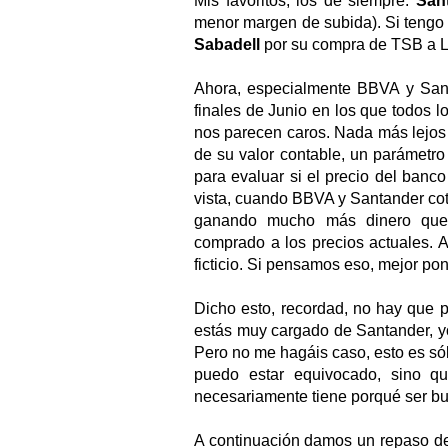
Mis favoritos, los de siempre:
San
menor margen de subida). Si tengo 
Sabadell
por su compra de TSB a Ll
Ahora, especialmente BBVA y San
finales de Junio en los que todos l
nos parecen caros. Nada más lejos 
de su valor contable, un parámetr
para evaluar si el precio del ban
vista, cuando BBVA y Santander coti
ganando mucho más dinero que 
comprado a los precios actuales. 
ficticio. Si pensamos eso, mejor po
Dicho esto, recordad, no hay que 
estás muy cargado de Santander, y
Pero no me hagáis caso, esto es só
puedo estar equivocado, sino 
necesariamente tiene porqué ser bu
A continuación damos un repaso de