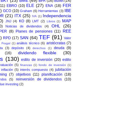
BKT
(23)
BME
(69)
BPA
(16)
Buffet
(14)
ELE
(27)
FER
(11)
EBRO
(10)
ENA
(18)
)
IBE
GCO
(10)
Graham
(6)
Herramientas
(3)
DR
(21)
ITX
(25)
Independencia
IVA
(1)
0)
MAP
KO
(8)
JNJ
(4)
LMT
(2)
Libros
(1)
OHL
(26)
0)
Noticias de dividendos
(4)
REE
PER
(8)
Planes de pensiones
(11)
TEF
(91)
)
SAN
(64)
RPD
(17)
Valor
aristócratas
(7)
análisis técnico
(6)
 Frugal
(1)
deuda
(9)
ta
(3)
depósito
(4)
derechos
(1)
dividendo flexible
(30)
(16)
os
(130)
estilo de inversión
(20)
estilo
valuación
(5)
finanzas
(1)
fondo de inversión
(1)
jubilación
inflación
(5)
interés compuesto
(4)
ming
(7)
objetivos
(11)
planificación
(18)
reinversión de dividendos
(10)
ndos
(5)
lue investing
(2)