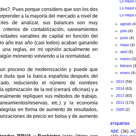
Lo mejor 
Lo mejor 
ades?. Pues porque considero que son los dos
Lo mejor 
orprender a la mayoría del mercado a nivel de
íciles de analizar, sus balances son muy
►
agosto
(4
 criterios de contabilización, saneamientos
►
julio
(4)
idades variables de capital en función del
►
junio
(4)
Pero año tras año (casi todos) acaban ganando
►
mayo
(4)
 una reglas, en mi opinión actualmente en
►
abril
(5)
algún momento volviendo a la normalidad.
►
marzo
(3
►
febrero
(
 un proceso de modernización y puede que
►
enero
(4)
be duda que la banca española después del
►
2015
(56)
lizado, reduciendo el número de nombres
►
2014
(63)
a optimización de la red (cerrará oficinas) y a
onalmente repliquen sus métodos de trabajo,
►
2013
(83)
saneamientos/reservas, etc.) y la economía
►
2012
(173)
 alegrías en forma de aumento de resultados,
►
2000
(2)
orizaciones de precio en bolsa y de aumento
ETIQUETAS
ABE
(36)
A