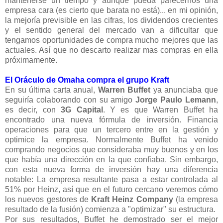
mantenerse un tiempo y aunque pueda parecernos una
empresa cara (es cierto que barata no está)... en mi opinión,
la mejoría previsible en las cifras, los dividendos crecientes
y el sentido general del mercado van a dificultar que
tengamos oportunidades de compra mucho mejores que las
actuales. Así que no descarto realizar mas compras en ella
próximamente.
El Oráculo de Omaha compra el grupo Kraft
En su última carta anual,
Warren Buffet
ya anunciaba que
seguiría colaborando con su amigo
Jorge Paulo Lemann
,
es decir, con
3G Capital
. Y es que Warren Buffet ha
encontrado una nueva fórmula de inversión. Financia
operaciones para que un tercero entre en la gestión y
optimice la empresa. Normalmente Buffet ha venido
comprando negocios que consideraba muy buenos y en los
que había una dirección en la que confiaba. Sin embargo,
con esta nueva forma de inversión hay una diferencia
notable: La empresa resultante pasa a estar controlada al
51% por Heinz, así que en el futuro cercano veremos cómo
los nuevos gestores de
Kraft Heinz Company
(la empresa
resultado de la fusión) comienza a "optimizar" su estructura.
Por sus resultados, Buffet he demostrado ser el mejor