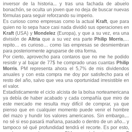
inversor de la historia... y tras una fachada de abuelo
bonachón, se oculta un joven que no deja de buscar nuevas
fórmulas para seguir reforzando su imperio.
Es curioso como empresas como la actual
Kraft
, que para
quien no lo sepa hace casi nada dividió sus operaciones en
Kraft
(USA) y
Mondelez
(Europa), y que a su vez, era una
división de
Altria
que a su vez era parte
Philip Morris
,…
repito… es curioso… como las empresas se desmiembran
para posteriormente agruparse de otra forma.
Por cierto, aprovecho para contaros que no me he podido
resistir y al bajar de 77$ he comprado unas cuantas
Philip
Morris
. PM representa ahora el 5,7% de mis dividendos
anuales y con esta compra me doy por satisfecho para el
resto del año, salvo que vea una oportunidad irresistible en
el valor.
Estadísticamente el ciclo alcista de la bolsa norteamericana
ya debía de haber acabado y cada compañía que miro de
este mercado me resulta muy difícil de comprar, ya que
pienso que en cualquier momento puede venir el hombre
del mazo y hundir los valores americanos. Sin embargo,...
no sé si eso pasará mañana, pasado o dentro de un año... y
tampoco sé qué profundidad tendrá el recorte. Es por esto,