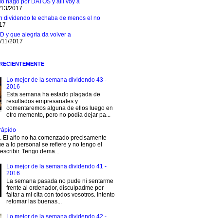
 lo hago por DATOS y alli voy a
/13/2017
n dividendo te echaba de menos el no
017
D y que alegria da volver a
1/11/2017
 RECIENTEMENTE
Lo mejor de la semana dividendo 43 -
2016
Esta semana ha estado plagada de
resultados empresariales y
comentaremos alguna de ellos luego en
otro memento, pero no podía dejar pa...
rápido
s. El año no ha comenzado precisamente
e a lo personal se refiere y no tengo el
escribir. Tengo dema...
Lo mejor de la semana dividendo 41 -
2016
La semana pasada no pude ni sentarme
frente al ordenador, disculpadme por
faltar a mi cita con todos vosotros. Intento
retomar las buenas...
Lo mejor de la semana dividendo 42 -