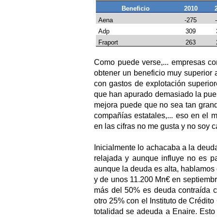
Beneficio
2010
Aena
-275
Adp
309
Fraport
263
Como puede verse,... empresas com
obtener un beneficio muy superior 
con gastos de explotación superio
que han apurado demasiado la puest
mejora puede que no sea tan grand
compañías estatales,... eso en el me
en las cifras no me gusta y no soy 
Inicialmente lo achacaba a la deud
relajada y aunque influye no es pa
aunque la deuda es alta, hablamos
y de unos 11.200 Mn€ en septiembr
más del 50% es deuda contraída c
otro 25% con el Instituto de Crédito 
totalidad se adeuda a Enaire. Esto