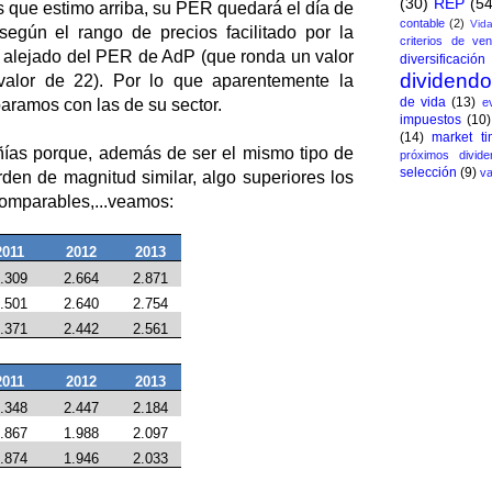
(30)
REP
(54
as que estimo arriba, su PER quedará el día de
contable
(2)
Vida
según el rango de precios facilitado por la
criterios de ven
alejado del PER de AdP (que ronda un valor
diversificación
dividend
valor de 22). Por lo que aparentemente la
de vida
(13)
aramos con las de su sector.
e
impuestos
(10)
(14)
market ti
ías porque, además de ser el mismo tipo de
próximos divide
selección
(9)
va
den de magnitud similar, algo superiores los
comparables,...veamos:
2011
2012
2013
.309
2.664
2.871
.501
2.640
2.754
.371
2.442
2.561
2011
2012
2013
.348
2.447
2.184
.867
1.988
2.097
.874
1.946
2.033