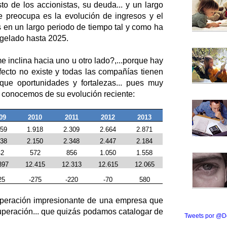
sto de los accionistas, su deuda... y un largo
e preocupa es la evolución de ingresos y el
s en un largo periodo de tiempo tal y como ha
ngelado hasta 2025.
e inclina hacia uno u otro lado?,...porque hay
fecto no existe y todas las compañías tienen
que oportunidades y fortalezas... pues muy
 conocemos de su evolución reciente:
09
2010
2011
2012
2013
859
1.918
2.309
2.664
2.871
138
2.150
2.348
2.447
2.184
42
572
856
1.050
1.558
397
12.415
12.313
12.615
12.065
25
-275
-220
-70
580
cuperación impresionante de una empresa que
cuperación... que quizás podamos catalogar de
Tweets por @D