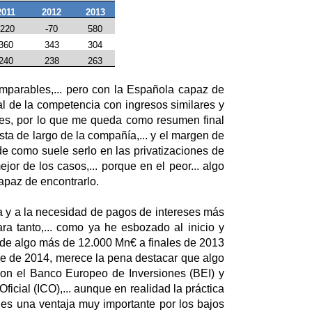
2011
2012
2013
-220
-70
580
360
343
304
240
238
263
parables,... pero con la Española capaz de
al de la competencia con ingresos similares y
res, por lo que me queda como resumen final
a de largo de la compañía,... y el margen de
e como suele serlo en las privatizaciones de
jor de los casos,... porque en el peor... algo
capaz de encontrarlo.
a y a la necesidad de pagos de intereses más
ra tanto,... como ya he esbozado al inicio y
 de algo más de 12.000 Mn€ a finales de 2013
e de 2014, merece la pena destacar que algo
on el Banco Europeo de Inversiones (BEI) y
Oficial (ICO),... aunque en realidad la práctica
 es una ventaja muy importante por los bajos