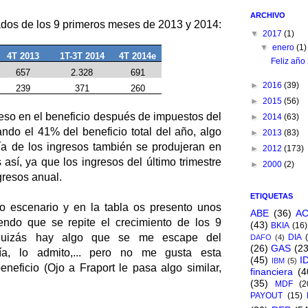
ARCHIVO
tados de los 9 primeros meses de 2013 y 2014:
▼
2017
(1)
▼
enero
(1)
4T 2013
1T-3T 2014
4T 2014e
Feliz año
657
2.328
691
►
2016
(39)
239
371
260
►
2015
(56)
peso en el beneficio después de impuestos del
►
2014
(63)
ando el 41% del beneficio total del año, algo
►
2013
(83)
a de los ingresos también se produjeran en
►
2012
(173)
s así, ya que los ingresos del último trimestre
►
2000
(2)
gresos anual.
ETIQUETAS
o escenario y en la tabla os presento unos
ABE
(36)
A
endo que se repite el crecimiento de los 9
(43)
BKIA
(16)
 quizás hay algo que se me escape del
DIA
DAFO
(4)
(26)
GAS
(23
ía, lo admito,... pero no me gusta esta
(45)
I
IBM
(5)
eneficio (Ojo a Fraport le pasa algo similar,
financiera
(4
(35)
MDF
(2
PAYOUT
(15)