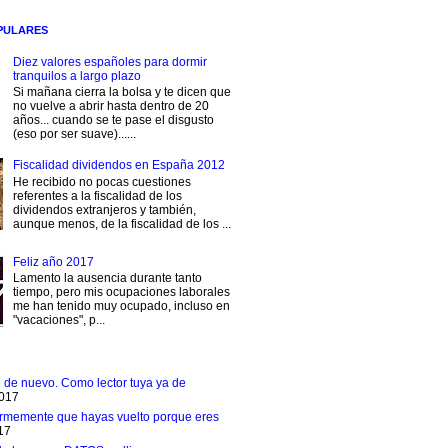
PULARES
Diez valores españoles para dormir
tranquilos a largo plazo
Si mañana cierra la bolsa y te dicen que
no vuelve a abrir hasta dentro de 20
años... cuando se te pase el disgusto
(eso por ser suave)......
Fiscalidad dividendos en España 2012
He recibido no pocas cuestiones
referentes a la fiscalidad de los
dividendos extranjeros y también,
aunque menos, de la fiscalidad de los ...
Feliz año 2017
Lamento la ausencia durante tanto
tiempo, pero mis ocupaciones laborales
me han tenido muy ocupado, incluso en
"vacaciones", p...
e de nuevo. Como lector tuya ya de
2017
rmemente que hayas vuelto porque eres
17