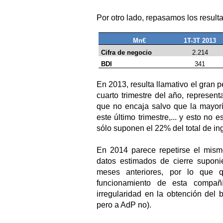
Por otro lado, repasamos los resul
Mn€
1T-3T 2013
Cifra de negocio
2.214
BDI
341
En 2013, resulta llamativo el gran 
cuarto trimestre del año, represent
que no encaja salvo que la mayorí
este último trimestre,... y esto no e
sólo suponen el 22% del total de in
En 2014 parece repetirse el mism
datos estimados de cierre suponi
meses anteriores, por lo que
funcionamiento de esta compañ
irregularidad en la obtención del b
pero a AdP no).