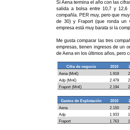
Si Aena termina el año con las cifr
salida a bolsa entre 10,7 y 12,6 
compañía. PER muy, pero que muy 
de 30) y Fraport (que ronda un 
empresa está muy barata si la comp
Me gusta comparar las tres compañ
empresas, tienen ingresos de un or
de Aena en los últimos años, pero 
Cifra de negocio
2010
Aena (Mn€)
1.918
2
Adp (Mn€)
2.479
2
Fraport (Mn€)
2.194
2
Gastos de Explotación
2010
Aena
2.150
2
Adp
1.933
1
Fraport
1.763
1