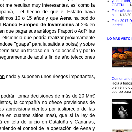
yo en excel,
o) me resultan muy interesantes, así como la
OBTEN...
- 1
Feliz año do
pañía,... el hecho de que el Estado haya
p...
- 1/13/2
 últimos 10 o 15 años y que
Aena
ha podido
Feliz 2017 D
el
Banco Europeo de Inversiones
al 2% en
leerte!!!!...
- 
nen que pagar sus análogos Fraport o AdP, las
e eficiencia que podría realizar próximamente
LO MÁS VISTO
ndose "guapa" para la salida a bolsa) y sobre
ermitirse un fracaso en la colocación y por lo
 seguramente de aquí a fin de año (elecciones
an
nada y suponen unos riesgos importantes,
Comentario 
Hola a todo
bien en lo qu
cuerpo para 
o podrán tomar decisiones de más de 20 Mn€
istros, la compañía no ofrece previsiones de
los aprovisionamientos por justiprecio de las
é en cuantos sitios más), que si la ley de
á en tela de juicio en Cataluña y Canarias,
eniendo el control de la operación de Aena y