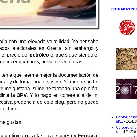
ENTRADAS PO
úa con una elevada volatilidad. Yo pensaba
ados electorales en Grecia, sin embargo y
 el precio del
petróleo
el que sigue siendo el
de incertidumbres, presentes y futuras.
tenía que leerme mejor la documentación de
inar y de tomar una decisión. Y aunque no he
ue me gustaría, sí me he formado una opinión.
ir a la OPV
. Y lo hago en coherencia de mi
xcesiva prudencia de este blog, pero no puedo
 cochino.
Genial leert
añ...
- 1/14/
me gustan
:
Celebro eno
s...
- 1/14/20
jo clínico para las inversiones) y
Ferrovial