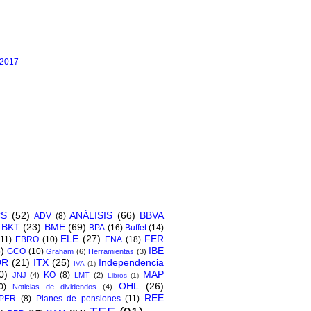
 2017
CS
(52)
ANÁLISIS
(66)
BBVA
ADV
(8)
BKT
(23)
BME
(69)
BPA
(16)
Buffet
(14)
ELE
(27)
FER
(11)
EBRO
(10)
ENA
(18)
)
IBE
GCO
(10)
Graham
(6)
Herramientas
(3)
DR
(21)
ITX
(25)
Independencia
IVA
(1)
0)
MAP
KO
(8)
JNJ
(4)
LMT
(2)
Libros
(1)
OHL
(26)
0)
Noticias de dividendos
(4)
REE
PER
(8)
Planes de pensiones
(11)