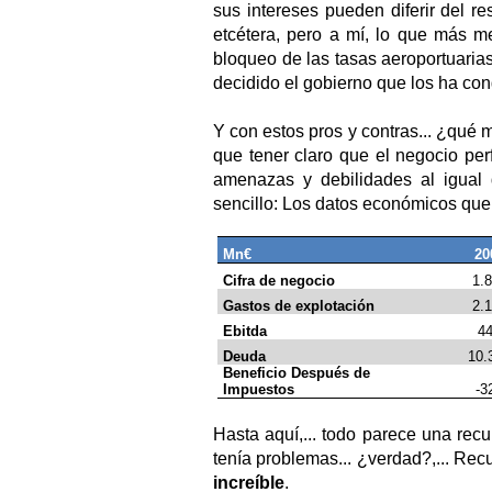
sus intereses pueden diferir del re
etcétera, pero a mí, lo que más m
bloqueo de las tasas aeroportuaria
decidido el gobierno que los ha co
Y con estos pros y contras... ¿qué m
que tener claro que el negocio per
amenazas y debilidades al igual 
sencillo: Los datos económicos que
Mn€
20
Cifra de negocio
1.
Gastos de explotación
2.
Ebitda
4
Deuda
10.
Beneficio Después de
Impuestos
-3
Hasta aquí,... todo parece una re
tenía problemas... ¿verdad?,... Re
increíble
.