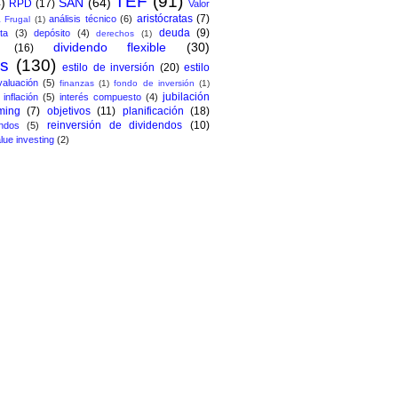
TEF
(91)
)
SAN
(64)
RPD
(17)
Valor
aristócratas
(7)
análisis técnico
(6)
 Frugal
(1)
deuda
(9)
ta
(3)
depósito
(4)
derechos
(1)
dividendo flexible
(30)
(16)
os
(130)
estilo de inversión
(20)
estilo
valuación
(5)
finanzas
(1)
fondo de inversión
(1)
jubilación
inflación
(5)
interés compuesto
(4)
ming
(7)
objetivos
(11)
planificación
(18)
reinversión de dividendos
(10)
ndos
(5)
lue investing
(2)