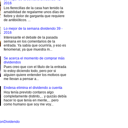
2016
Los fierecillas de la casa han tenido la
amabilidad de regalarme unos días de
fiebre y dolor de garganta que requiere
de antibióticos. ...
Lo mejor de la semana dividendo 39 -
2016
Interesante el debate de la pasada
semana en los comentarios de la
entrada. Ya sabía que ocurriría, y eso es
fenomenal, ya que muestra m...
Se acerca el momento de comprar más
dividendos
Pues creo que con el título de la entrada
lo estoy diciendo todo, pero por si
alguien quiere entender los motivos que
me llevan a pensar a...
Endesa elimina el dividendo a cuenta
Hoy tenía previsto contaros algo
completamente distinto,... y quizás debía
hacer lo que tenía en mente,... pero
como humano que soy me voy...
onDividendo