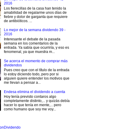
2016
Los fierecillas de la casa han tenido la
amabilidad de regalarme unos días de
fiebre y dolor de garganta que requiere
de antibióticos. ...
Lo mejor de la semana dividendo 39 -
2016
Interesante el debate de la pasada
semana en los comentarios de la
entrada. Ya sabía que ocurriría, y eso es
fenomenal, ya que muestra m...
Se acerca el momento de comprar más
dividendos
Pues creo que con el título de la entrada
lo estoy diciendo todo, pero por si
alguien quiere entender los motivos que
me llevan a pensar a...
Endesa elimina el dividendo a cuenta
Hoy tenía previsto contaros algo
completamente distinto,... y quizás debía
hacer lo que tenía en mente,... pero
como humano que soy me voy...
onDividendo