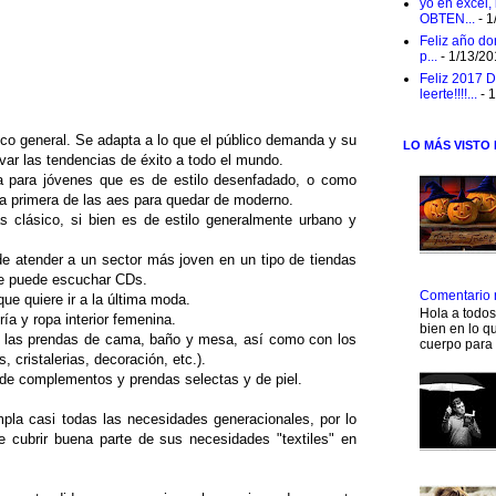
yo en excel,
OBTEN...
- 1
Feliz año do
p...
- 1/13/2
Feliz 2017 D
leerte!!!!...
- 
lico general. Se adapta a lo que el público demanda y su
LO MÁS VISTO
var las tendencias de éxito a todo el mundo.
 para jóvenes que es de estilo desenfadado, o como
la primera de las aes para quedar de moderno.
 clásico, si bien es de estilo generalmente urbano y
e atender a un sector más joven en un tipo de tiendas
se puede escuchar CDs.
Comentario 
que quiere ir a la última moda.
Hola a todo
ía y ropa interior femenina.
bien en lo qu
n las prendas de cama, baño y mesa, así como con los
cuerpo para 
 cristalerias, decoración, etc.).
 de complementos y prendas selectas y de piel.
la casi todas las necesidades generacionales, por lo
de cubrir buena parte de sus necesidades "textiles" en