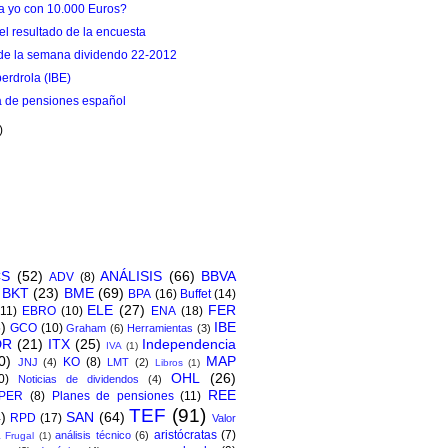
a yo con 10.000 Euros?
del resultado de la encuesta
de la semana dividendo 22-2012
berdrola (IBE)
a de pensiones español
)
)
CS
(52)
ANÁLISIS
(66)
BBVA
ADV
(8)
BKT
(23)
BME
(69)
BPA
(16)
Buffet
(14)
ELE
(27)
FER
(11)
EBRO
(10)
ENA
(18)
)
IBE
GCO
(10)
Graham
(6)
Herramientas
(3)
DR
(21)
ITX
(25)
Independencia
IVA
(1)
0)
MAP
KO
(8)
JNJ
(4)
LMT
(2)
Libros
(1)
OHL
(26)
0)
Noticias de dividendos
(4)
REE
PER
(8)
Planes de pensiones
(11)
TEF
(91)
)
SAN
(64)
RPD
(17)
Valor
aristócratas
(7)
análisis técnico
(6)
 Frugal
(1)