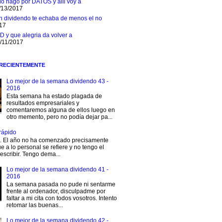
 lo hago por DATOS y alli voy a
/13/2017
n dividendo te echaba de menos el no
017
D y que alegria da volver a
1/11/2017
 RECIENTEMENTE
Lo mejor de la semana dividendo 43 -
2016
Esta semana ha estado plagada de
resultados empresariales y
comentaremos alguna de ellos luego en
otro memento, pero no podía dejar pa...
rápido
s. El año no ha comenzado precisamente
e a lo personal se refiere y no tengo el
escribir. Tengo dema...
Lo mejor de la semana dividendo 41 -
2016
La semana pasada no pude ni sentarme
frente al ordenador, disculpadme por
faltar a mi cita con todos vosotros. Intento
retomar las buenas...
Lo mejor de la semana dividendo 42 -