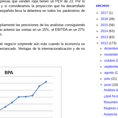
mpresas que venden ropa tienen un PER de 23. Por lo
 y si consideramos la proyección que ha desarrollado
ARCHIVO
española lleva la delantera en todos los parámetros de
►
2017
(1)
►
2016
(39)
pliamente las previsiones de los analistas consiguiendo
►
2015
(56)
año anterior las ventas en un 15%, el EBITDA en un 27%
►
2014
(63)
%.
►
2013
(83)
▼
2012
(173)
 del negocio sorprende aún más cuando la economía se
tancado. Ventajas de la internacionalización y de no
►
diciembr
►
noviemb
►
octubre
(
►
septiemb
►
agosto
(1
►
julio
(21)
▼
junio
(10
Análisis d
¿qué ha 
Resumen 
Regreso a
Ausencia