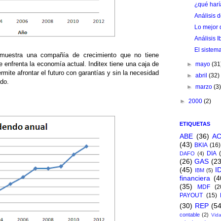
¿qué harí
Análisis 
Lo mejor 
Análisis I
El sistem
 muestra una compañía de crecimiento que no tiene
 enfrenta la economía actual. Inditex tiene una caja de
►
mayo
(31
rmite afrontar el futuro con garantías y sin la necesidad
►
abril
(32)
ndo.
►
marzo
(3
►
2000
(2)
ETIQUETAS
ABE
(36)
A
(43)
BKIA
(16)
DIA
DAFO
(4)
(26)
GAS
(23
(45)
I
IBM
(5)
financiera
(4
(35)
MDF
(2
PAYOUT
(15)
(30)
REP
(54
contable
(2)
Vida