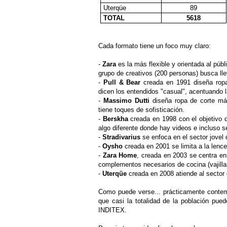
Uterqüe
89
TOTAL
5618
Cada formato tiene un foco muy claro:
-
Zara
es la más flexible y orientada al púb
grupo de creativos (200 personas) busca lle
-
Pull & Bear
creada en 1991 diseña ropa
dicen los entendidos "casual", acentuando 
-
Massimo Dutti
diseña ropa de corte más
tiene toques de sofisticación.
-
Berskha
creada en 1998 con el objetivo d
algo diferente donde hay videos e incluso 
-
Stradivarius
se enfoca en el sector jovel 
-
Oysho
creada en 2001 se limita a la lencer
-
Zara Home
, creada en 2003 se centra e
complementos necesarios de cocina (vajillas,
-
Uterqüe
creada en 2008 atiende al sector
Como puede verse... prácticamente contemp
que casi la totalidad de la población pue
INDITEX.