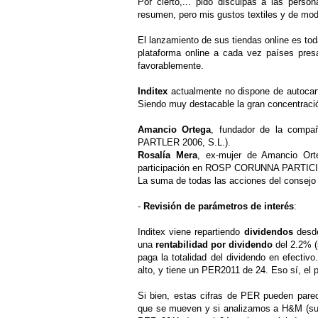
Por cierto,... pido disculpas a las pers
resumen, pero mis gustos textiles y de mo
El lanzamiento de sus tiendas online es tod
plataforma online a cada vez países pre
favorablemente.
Inditex
actualmente no dispone de autocart
Siendo muy destacable la gran concentraci
Amancio Ortega
, fundador de la compa
PARTLER 2006, S.L.).
Rosalía Mera
, ex-mujer de Amancio Ort
participación en ROSP CORUNNA PARTI
La suma de todas las acciones del consejo
-
Revisión de parámetros de interés
:
Inditex viene repartiendo
dividendos
desde
una
rentabilidad por dividendo
del 2.2% (
paga la totalidad del dividendo en efectiv
alto, y tiene un PER2011 de 24. Eso sí, el
Si bien, estas cifras de PER pueden parec
que se mueven y si analizamos a H&M (su m