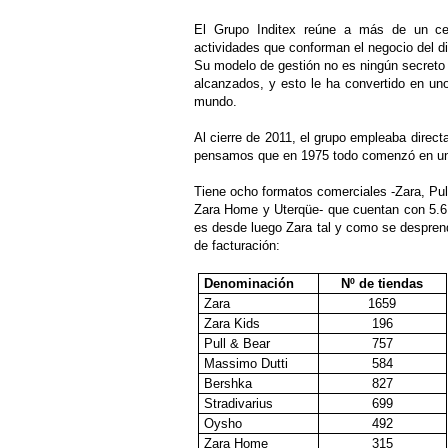
El Grupo Inditex reúne a más de un cen
actividades que conforman el negocio del dise
Su modelo de gestión no es ningún secreto y 
alcanzados, y esto le ha convertido en un
mundo.
Al cierre de 2011, el grupo empleaba direc
pensamos que en 1975 todo comenzó en un
Tiene ocho formatos comerciales -Zara, Pul
Zara Home y Uterqüe- que cuentan con 5.61
es desde luego Zara tal y como se desprend
de facturación:
Denominación
Nº de tiendas
Zara
1659
Zara Kids
196
Pull & Bear
757
Massimo Dutti
584
Bershka
827
Stradivarius
699
Oysho
492
Zara Home
315