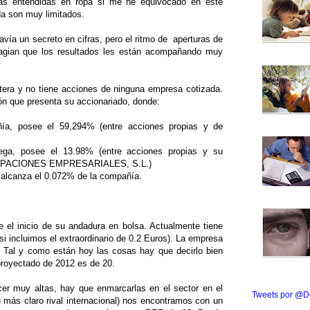
onas entendidas en ropa si me he equivocado en este
da son muy limitados.
avía un secreto en cifras, pero el ritmo de aperturas de
sagian que los resultados les están acompañando muy
era y no tiene acciones de ninguna empresa cotizada.
ón que presenta su accionariado, donde:
ñía, posee el 59,294% (entre acciones propias y de
ega, posee el 13.98% (entre acciones propias y su
CIPACIONES EMPRESARIALES, S.L.)
 alcanza el 0.072% de la compañía.
 el inicio de su andadura en bolsa. Actualmente tiene
si incluimos el extraordinario de 0.2 Euros). La empresa
o. Tal y como están hoy las cosas hay que decirlo bien
 proyectado de 2012 es de 20.
er muy altas, hay que enmarcarlas en el sector en el
Tweets por @D
ás claro rival internacional) nos encontramos con un