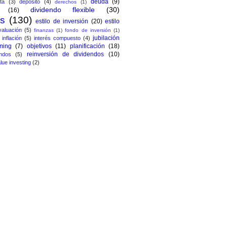
deuda
(9)
ta
(3)
depósito
(4)
derechos
(1)
dividendo flexible
(30)
(16)
os
(130)
estilo de inversión
(20)
estilo
valuación
(5)
finanzas
(1)
fondo de inversión
(1)
jubilación
inflación
(5)
interés compuesto
(4)
ming
(7)
objetivos
(11)
planificación
(18)
reinversión de dividendos
(10)
ndos
(5)
lue investing
(2)