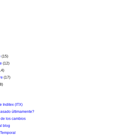
e
(15)
re
(12)
14)
re
(17)
8)
)
e Inditex (ITX)
pasado últimamente?
de los cambios
l blog
 Temporal