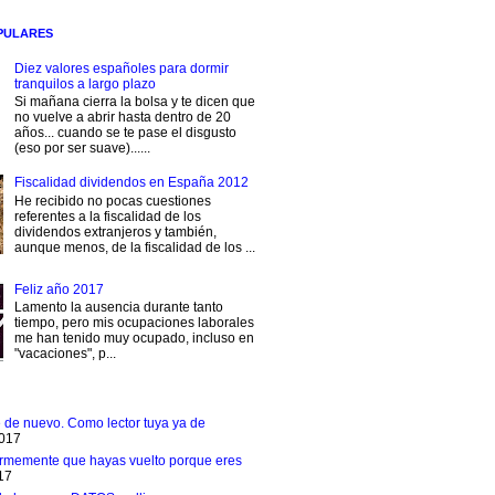
PULARES
Diez valores españoles para dormir
tranquilos a largo plazo
Si mañana cierra la bolsa y te dicen que
no vuelve a abrir hasta dentro de 20
años... cuando se te pase el disgusto
(eso por ser suave)......
Fiscalidad dividendos en España 2012
He recibido no pocas cuestiones
referentes a la fiscalidad de los
dividendos extranjeros y también,
aunque menos, de la fiscalidad de los ...
Feliz año 2017
Lamento la ausencia durante tanto
tiempo, pero mis ocupaciones laborales
me han tenido muy ocupado, incluso en
"vacaciones", p...
e de nuevo. Como lector tuya ya de
2017
rmemente que hayas vuelto porque eres
17