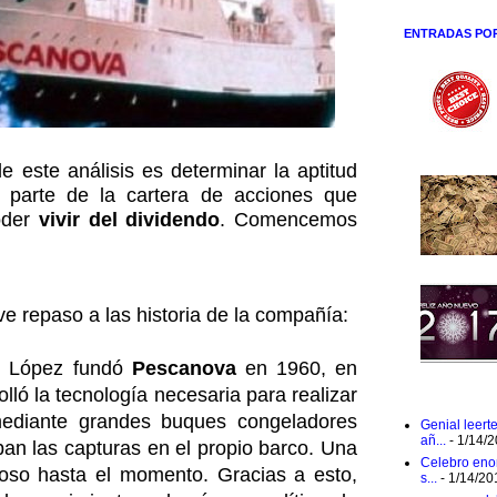
ENTRADAS PO
e este análisis es determinar la aptitud
 parte de la cartera de acciones que
oder
vivir del dividendo
. Comencemos
ve repaso a las historia de la compañía:
z López fundó
Pescanova
en 1960, en
lló la tecnología necesaria para realizar
ediante grandes buques congeladores
Genial leert
añ...
- 1/14/
an las capturas en el propio barco. Una
Celebro eno
so hasta el momento. Gracias a esto,
s...
- 1/14/20