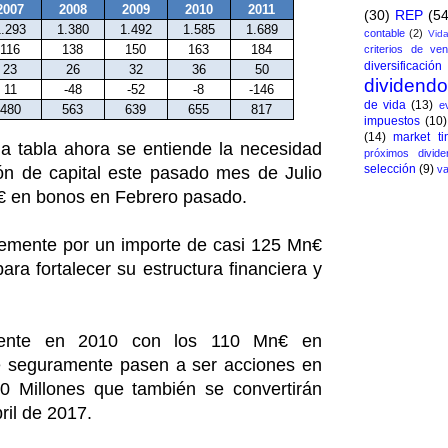
2007
2008
2009
2010
2011
(30)
REP
(54
1.293
1.380
1.492
1.585
1.689
contable
(2)
Vida
116
138
150
163
184
criterios de ven
diversificación
23
26
32
36
50
dividend
11
-48
-52
-8
-146
de vida
(13)
e
480
563
639
655
817
impuestos
(10)
(14)
market ti
 tabla ahora se entiende la necesidad
próximos divide
selección
(9)
ión de capital este pasado mes de Julio
va
n€ en bonos en Febrero pasado.
ntemente por un importe de casi 125 Mn€
ara fortalecer su estructura financiera y
ciente en 2010 con los 110 Mn€ en
ue seguramente pasen a ser acciones en
0 Millones que también se convertirán
il de 2017.