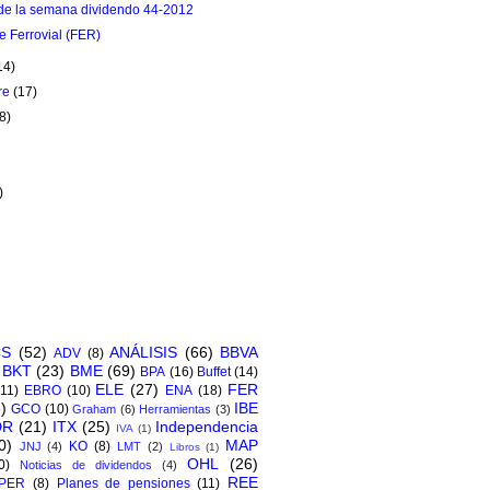
de la semana dividendo 44-2012
de Ferrovial (FER)
14)
re
(17)
8)
)
)
)
CS
(52)
ANÁLISIS
(66)
BBVA
ADV
(8)
BKT
(23)
BME
(69)
BPA
(16)
Buffet
(14)
ELE
(27)
FER
(11)
EBRO
(10)
ENA
(18)
)
IBE
GCO
(10)
Graham
(6)
Herramientas
(3)
DR
(21)
ITX
(25)
Independencia
IVA
(1)
0)
MAP
KO
(8)
JNJ
(4)
LMT
(2)
Libros
(1)
OHL
(26)
0)
Noticias de dividendos
(4)
REE
PER
(8)
Planes de pensiones
(11)