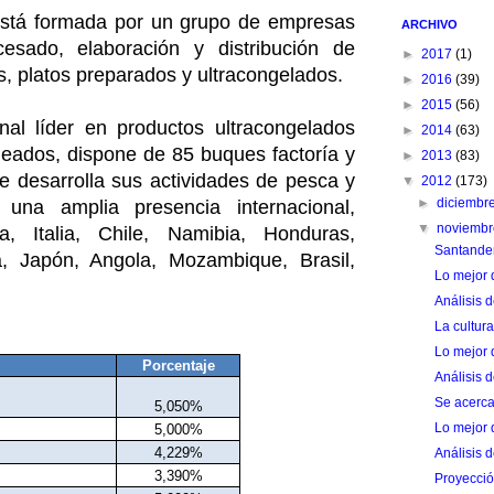
stá formada por un grupo de empresas
ARCHIVO
esado, elaboración y distribución de
►
2017
(1)
, platos preparados y ultracongelados.
►
2016
(39)
►
2015
(56)
al líder en productos ultracongelados
►
2014
(63)
ados, dispone de 85 buques factoría y
►
2013
(83)
e desarrolla sus actividades de pesca y
▼
2012
(173)
►
diciembr
 una amplia presencia internacional,
▼
noviemb
a, Italia, Chile, Namibia, Honduras,
Santander
a, Japón, Angola, Mozambique, Brasil,
Lo mejor 
Análisis 
La cultur
Lo mejor 
Porcentaje
Análisis
Se acerca
5,050%
Lo mejor 
5,000%
4,229%
Análisis
3,390%
Proyecció