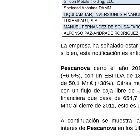
Silicon Metals Holding, LLC
Sociedad Anónima DAMM
LIQUIDAMBAR, INVERSIONES FINANCI
LUXEMPART, S.A.
MANUEL FERNANDEZ DE SOUSA-FAR
ALFONSO PAZ-ANDRADE RODRIGUEZ
La empresa ha señalado estar 
si bien, esta notificación es ant
Pescanova
cerró el año 20
(+6,6%), con un EBITDA de 18
de 50,1 Mn€ (+38%). Cifras mu
con un flujo de caja libre d
financiera que pasa de 654,7 
Mn€ al cierre de 2011, esto es
A continuación se muestra l
interés de
Pescanova
en los úl