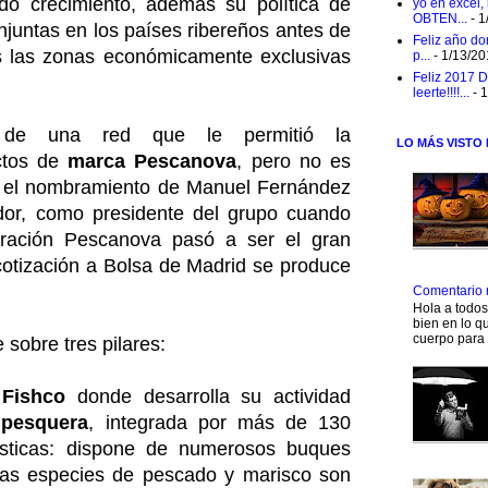
do crecimiento, además su política de
yo en excel,
OBTEN...
- 1
juntas en los países ribereños antes de
Feliz año do
s las zonas económicamente exclusivas
p...
- 1/13/2
Feliz 2017 D
leerte!!!!...
- 
 de una red que le permitió la
LO MÁS VISTO
uctos de
marca Pescanova
, pero no es
n el nombramiento de Manuel Fernández
dor, como presidente del grupo cuando
uración Pescanova pasó a ser el gran
cotización a Bolsa de Madrid se produce
Comentario 
Hola a todo
bien en lo qu
cuerpo para 
 sobre tres pilares:
o
Fishco
donde desarrolla su actividad
 pesquera
, integrada por más de 130
rísticas: dispone de numerosos buques
das especies de pescado y marisco son