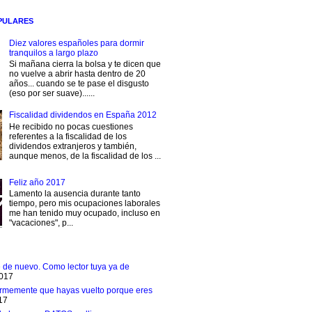
PULARES
Diez valores españoles para dormir
tranquilos a largo plazo
Si mañana cierra la bolsa y te dicen que
no vuelve a abrir hasta dentro de 20
años... cuando se te pase el disgusto
(eso por ser suave)......
Fiscalidad dividendos en España 2012
He recibido no pocas cuestiones
referentes a la fiscalidad de los
dividendos extranjeros y también,
aunque menos, de la fiscalidad de los ...
Feliz año 2017
Lamento la ausencia durante tanto
tiempo, pero mis ocupaciones laborales
me han tenido muy ocupado, incluso en
"vacaciones", p...
e de nuevo. Como lector tuya ya de
2017
rmemente que hayas vuelto porque eres
17