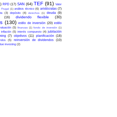
TEF
(91)
)
SAN
(64)
RPD
(17)
Valor
aristócratas
(7)
análisis técnico
(6)
 Frugal
(1)
deuda
(9)
ta
(3)
depósito
(4)
derechos
(1)
dividendo flexible
(30)
(16)
os
(130)
estilo de inversión
(20)
estilo
valuación
(5)
finanzas
(1)
fondo de inversión
(1)
jubilación
inflación
(5)
interés compuesto
(4)
ming
(7)
objetivos
(11)
planificación
(18)
reinversión de dividendos
(10)
ndos
(5)
lue investing
(2)