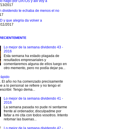
 lo hago por DATOS y alli voy a
/13/2017
n dividendo te echaba de menos el no
017
D y que alegria da volver a
1/11/2017
 RECIENTEMENTE
Lo mejor de la semana dividendo 43 -
2016
Esta semana ha estado plagada de
resultados empresariales y
comentaremos alguna de ellos luego en
otro memento, pero no podía dejar pa...
rápido
s. El año no ha comenzado precisamente
e a lo personal se refiere y no tengo el
escribir. Tengo dema...
Lo mejor de la semana dividendo 41 -
2016
La semana pasada no pude ni sentarme
frente al ordenador, disculpadme por
faltar a mi cita con todos vosotros. Intento
retomar las buenas...
Lo mejor de la semana dividendo 42 -