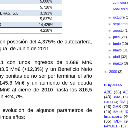
5,000%
Lo mejor 
5,728%
Análisis 
ERAS, S.L
3,393%
►
octubre
(
5,837%
►
septiemb
O
14,426%
4,238%
►
agosto
(1
►
julio
(21)
en posesión del 4,375% de autocartera,
►
junio
(10
igua, de Junio de 2011.
►
mayo
(31
►
abril
(32)
11 con unos ingresos de 1.689 Mn€
►
marzo
(3
3,5 Mn€ (+12,3%) y un Beneficio Neto
►
2000
(2)
y bonitas de no ser por terminar el año
e -145,8 Mn€ y un aumento de su deuda
ETIQUETAS
Mn€ al cierre de 2010 hasta los 816,5
ABE
(36)
A
 un +24,7%.
(43)
BKIA
(16)
DIA
DAFO
(4)
(26)
GAS
(23
a evolución de algunos parámetros de
(45)
I
IBM
(5)
financiera
(4
timos años:
(35)
MDF
(2
PAYOUT
(15)