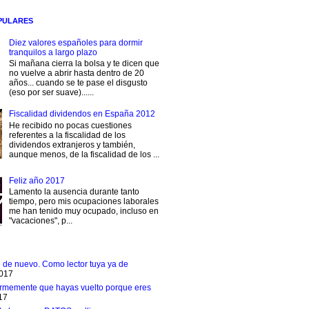
PULARES
Diez valores españoles para dormir
tranquilos a largo plazo
Si mañana cierra la bolsa y te dicen que
no vuelve a abrir hasta dentro de 20
años... cuando se te pase el disgusto
(eso por ser suave)......
Fiscalidad dividendos en España 2012
He recibido no pocas cuestiones
referentes a la fiscalidad de los
dividendos extranjeros y también,
aunque menos, de la fiscalidad de los ...
Feliz año 2017
Lamento la ausencia durante tanto
tiempo, pero mis ocupaciones laborales
me han tenido muy ocupado, incluso en
"vacaciones", p...
e de nuevo. Como lector tuya ya de
2017
rmemente que hayas vuelto porque eres
17