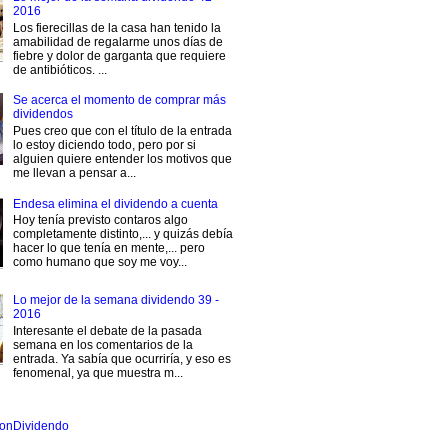
2016
Los fierecillas de la casa han tenido la
amabilidad de regalarme unos días de
fiebre y dolor de garganta que requiere
de antibióticos. ...
Se acerca el momento de comprar más
dividendos
Pues creo que con el título de la entrada
lo estoy diciendo todo, pero por si
alguien quiere entender los motivos que
me llevan a pensar a...
Endesa elimina el dividendo a cuenta
Hoy tenía previsto contaros algo
completamente distinto,... y quizás debía
hacer lo que tenía en mente,... pero
como humano que soy me voy...
Lo mejor de la semana dividendo 39 -
2016
Interesante el debate de la pasada
semana en los comentarios de la
entrada. Ya sabía que ocurriría, y eso es
fenomenal, ya que muestra m...
onDividendo