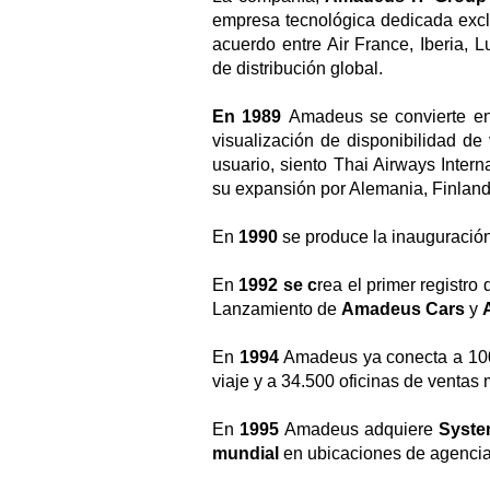
empresa tecnológica dedicada exclu
acuerdo entre Air France, Iberia,
de distribución global.
En 1989
Amadeus se convierte en 
visualización de disponibilidad de
usuario, siento Thai Airways Inter
su expansión por Alemania, Finlandi
En
1990
se produce la inauguración
En
1992 se c
rea el primer registr
Lanzamiento de
Amadeus Cars
y
En
1994
Amadeus ya conecta a 100
viaje y a 34.500 oficinas de ventas
En
1995
Amadeus adquiere
Syste
mundial
en ubicaciones de agencia