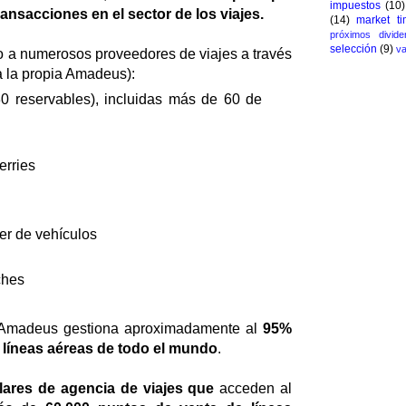
impuestos
(10)
nsacciones en el sector de los viajes.
(14)
market ti
próximos divide
selección
(9)
va
o a numerosos proveedores de viajes a través
 la propia Amadeus):
0 reservables), incluidas más de 60 de
erries
ler de vehículos
ches
, Amadeus gestiona aproximadamente al
95%
 líneas aéreas de todo el mundo
.
ulares de agencia de viajes que
acceden al