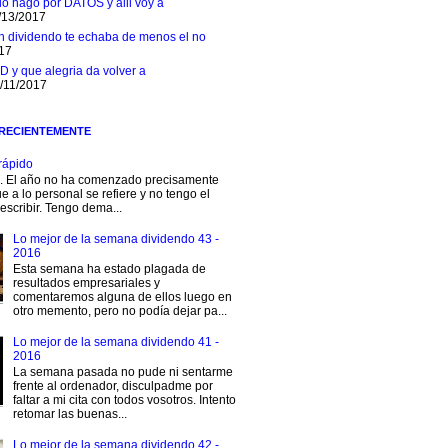
 lo hago por DATOS y alli voy a
/13/2017
n dividendo te echaba de menos el no
017
D y que alegria da volver a
1/11/2017
 RECIENTEMENTE
rápido
s. El año no ha comenzado precisamente
e a lo personal se refiere y no tengo el
escribir. Tengo dema...
Lo mejor de la semana dividendo 43 -
2016
Esta semana ha estado plagada de
resultados empresariales y
comentaremos alguna de ellos luego en
otro memento, pero no podía dejar pa...
Lo mejor de la semana dividendo 41 -
2016
La semana pasada no pude ni sentarme
frente al ordenador, disculpadme por
faltar a mi cita con todos vosotros. Intento
retomar las buenas...
Lo mejor de la semana dividendo 42 -