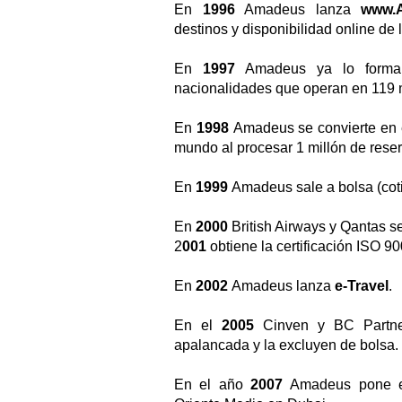
En
1996
Amadeus lanza
www.
destinos y disponibilidad online de 
En
1997
Amadeus ya lo forma
nacionalidades que operan en 119 m
En
1998
Amadeus se convierte en el
mundo al procesar 1 millón de reser
En
1999
Amadeus sale a bolsa (cot
En
2000
British Airways y Qantas 
2
001
obtiene la certificación ISO 9
En
2002
Amadeus lanza
e-Travel
.
En el
2005
Cinven y BC Partne
apalancada y la excluyen de bolsa.
En el año
2007
Amadeus pone e