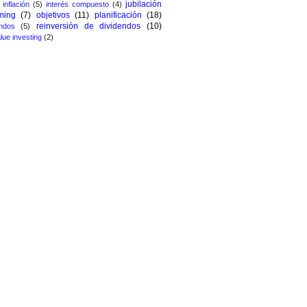
jubilación
inflación
(5)
interés compuesto
(4)
ming
(7)
objetivos
(11)
planificación
(18)
reinversión de dividendos
(10)
ndos
(5)
lue investing
(2)