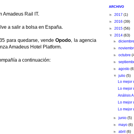
ARCHIVO
 Amadeus Rail IT.
►
2017
(1)
►
2016
(39)
ve a salir a bolsa en España.
►
2015
(56)
▼
2014
(63)
x35 para quedarse, vende
Opodo
, la agencia
►
diciembr
lanza Amadeus Hotel Platform.
►
noviemb
►
octubre
(
compañía a continuación:
►
septiemb
►
agosto
(6
▼
julio
(5)
Lo mejor 
Lo mejor 
Análisis
Lo mejor 
Lo mejor 
►
junio
(5)
►
mayo
(6)
►
abril
(6)