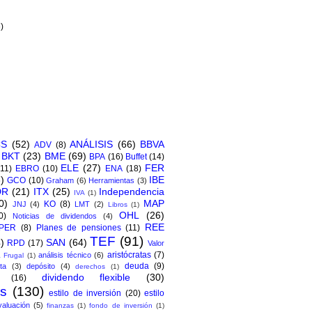
)
6)
CS
(52)
ANÁLISIS
(66)
BBVA
ADV
(8)
BKT
(23)
BME
(69)
BPA
(16)
Buffet
(14)
ELE
(27)
FER
(11)
EBRO
(10)
ENA
(18)
)
IBE
GCO
(10)
Graham
(6)
Herramientas
(3)
DR
(21)
ITX
(25)
Independencia
IVA
(1)
0)
MAP
KO
(8)
JNJ
(4)
LMT
(2)
Libros
(1)
OHL
(26)
0)
Noticias de dividendos
(4)
REE
PER
(8)
Planes de pensiones
(11)
TEF
(91)
)
SAN
(64)
RPD
(17)
Valor
aristócratas
(7)
análisis técnico
(6)
 Frugal
(1)
deuda
(9)
ta
(3)
depósito
(4)
derechos
(1)
dividendo flexible
(30)
(16)
os
(130)
estilo de inversión
(20)
estilo
valuación
(5)
finanzas
(1)
fondo de inversión
(1)