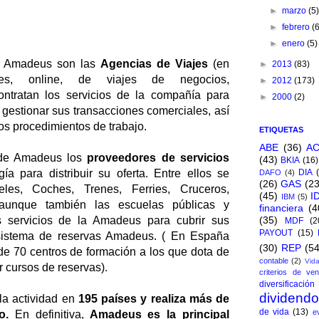
►
marzo
(5
►
febrero
(
►
enero
(5)
de Amadeus son las
Agencias de Viajes
(en
►
2013
(83)
nales, online, de viajes de negocios,
►
2012
(173)
 contratan los servicios de la compañía para
►
2000
(2)
 gestionar sus transacciones comerciales, así
os procedimientos de trabajo.
ETIQUETAS
ABE
(36)
A
 de Amadeus los
proveedores de servicios
(43)
BKIA
(16)
gía para distribuir su oferta. Entre ellos se
DIA
DAFO
(4)
(26)
GAS
(23
eles, Coches, Trenes, Ferries, Cruceros,
(45)
I
IBM
(5)
 aunque también las escuelas públicas y
financiera
(4
s servicios de la Amadeus para cubrir sus
(35)
MDF
(2
PAYOUT
(15)
sistema de reservas Amadeus. ( En España
(30)
REP
(54
de 70 centros de formación a los que dota de
contable
(2)
Vida
r cursos de reservas).
criterios de ven
diversificación
dividend
la actividad en
195 países y realiza más de
de vida
(13)
e
ño.
En definitiva,
Amadeus es la principal