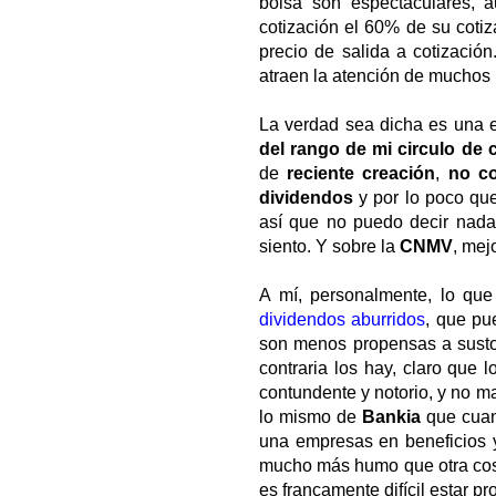
bolsa son espectaculares, 
cotización el 60% de su coti
precio de salida a cotización
atraen la atención de muchos 
La verdad sea dicha es una
del rango de mi circulo de
de
reciente creación
,
no co
dividendos
y por lo poco qu
así que no puedo decir nada 
siento. Y sobre la
CNMV
, mejo
A mí, personalmente, lo qu
dividendos aburridos
, que pu
son menos propensas a sustos
contraria los hay, claro que l
contundente y notorio, y no m
lo mismo de
Bankia
que cuan
una empresas en beneficios 
mucho más humo que otra cosa
es francamente difícil estar pr