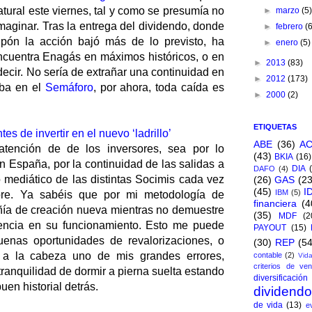
tural este viernes, tal y como se presumía no
►
marzo
(5
maginar. Tras la entrega del dividendo, donde
►
febrero
(
pón la acción bajó más de lo previsto, ha
►
enero
(5)
cuentra Enagás en máximos históricos, o en
►
2013
(83)
ecir. No sería de extrañar una continuidad en
►
2012
(173)
aba en el
Semáforo
, por ahora, toda caída es
►
2000
(2)
ETIQUETAS
es de invertir en el nuevo ‘ladrillo’
ABE
(36)
A
tención de de los inversores, sea por lo
(43)
BKIA
(16)
 en España, por la continuidad de las salidas a
DIA
DAFO
(4)
o mediático de las distintas Socimis cada vez
(26)
GAS
(23
(45)
I
IBM
(5)
bre. Ya sabéis que por mi metodología de
financiera
(4
ñía de creación nueva mientras no demuestre
(35)
MDF
(2
rencia en su funcionamiento. Esto me puede
PAYOUT
(15)
uenas oportunidades de revalorizaciones, o
(30)
REP
(54
 a la cabeza uno de mis grandes errores,
contable
(2)
Vida
criterios de ven
tranquilidad de dormir a pierna suelta estando
diversificación
en historial detrás.
dividend
de vida
(13)
e