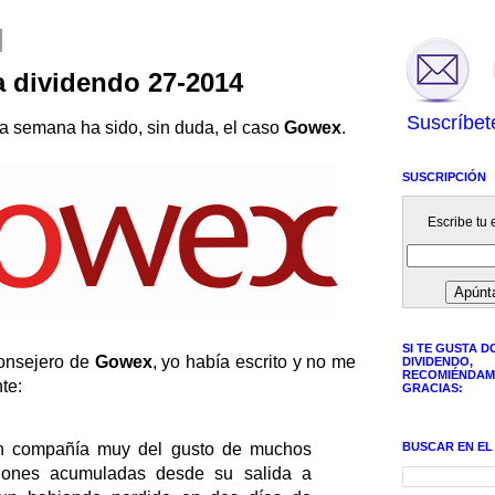
a dividendo 27-2014
Suscríbet
a semana ha sido, sin duda, el caso
Gowex
.
SUSCRIPCIÓN
Escribe tu e
SI TE GUSTA D
consejero de
Gowex
, yo había escrito y no me
DIVIDENDO,
RECOMIÉNDAM
te:
GRACIAS:
BUSCAR EN EL
n compañía muy del gusto de muchos
aciones acumuladas desde su salida a