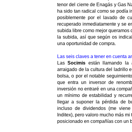
tenor del cierre de Enagás y Gas Na
ha sido tan radical como se podía i
posiblemente por el lavado de cu
recuperado inmediatamente y se en
subida libre como mejor queramos d
la subida, así que según os indic
una oportunidad de compra.
Las seis claves a tener en cuenta ant
Las
Socimis
están llamando la a
arraigado de la cultura del ladrillo
bolsa, o por el notable seguimient
que entra un inversor de renom
inversión no entraré en una compa
un mínimo de estabilidad y recur
llegar a suponer la pérdida de b
incluso de dividendos (me viene
Inditex), pero valoro mucho más mi 
posicionado en compañías con un bu