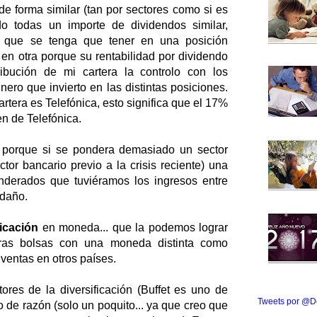
e forma similar (tan por sectores como si es
do todas un importe de dividendos similar,
r que se tenga que tener en una posición
e en otra porque su rentabilidad por dividendo
ribución de mi cartera la controlo con los
nero que invierto en las distintas posiciones.
artera es Telefónica, esto significa que el 17%
n de Telefónica.
 porque si se pondera demasiado un sector
tor bancario previo a la crisis reciente) una
nderados que tuviéramos los ingresos entre
 daño.
ficación
en moneda... que la podemos lograr
otras bolsas con una moneda distinta como
entas en otros países.
tores de la diversificación (Buffet es uno de
Tweets por @D
o de razón (solo un poquito... ya que creo que