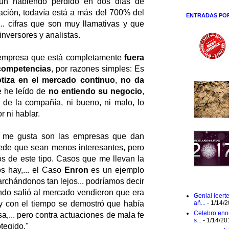
aun habiendo perdido en dos días de
zación, todavía está a más del 700% del
ENTRADAS PO
... cifras que son muy llamativas y que
inversores y analistas.
 empresa que está completamente
fuera
 competencias
, por razones simples: Es
tiza en el mercado continuo
,
no da
e he leído de
no entiendo su negocio
,
de la compañía, ni bueno, ni malo, lo
r ni hablar.
e me gusta son las empresas que dan
ede que sean menos interesantes, pero
 de este tipo. Casos que me llevan la
os hay,... el Caso
Enron
es un ejemplo
archándonos tan lejos... podríamos decir
do salió al mercado vendieron que era
Genial leert
y con el tiempo se demostró que había
añ...
- 1/14/
Celebro eno
,... pero contra actuaciones de mala fe
s...
- 1/14/20
otegido."