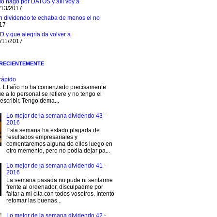
 lo hago por DATOS y alli voy a
/13/2017
n dividendo te echaba de menos el no
017
D y que alegria da volver a
1/11/2017
 RECIENTEMENTE
rápido
s. El año no ha comenzado precisamente
e a lo personal se refiere y no tengo el
escribir. Tengo dema...
Lo mejor de la semana dividendo 43 -
2016
Esta semana ha estado plagada de
resultados empresariales y
comentaremos alguna de ellos luego en
otro memento, pero no podía dejar pa...
Lo mejor de la semana dividendo 41 -
2016
La semana pasada no pude ni sentarme
frente al ordenador, disculpadme por
faltar a mi cita con todos vosotros. Intento
retomar las buenas...
Lo mejor de la semana dividendo 42 -