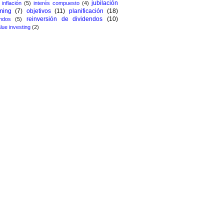
jubilación
inflación
(5)
interés compuesto
(4)
ming
(7)
objetivos
(11)
planificación
(18)
reinversión de dividendos
(10)
ndos
(5)
lue investing
(2)