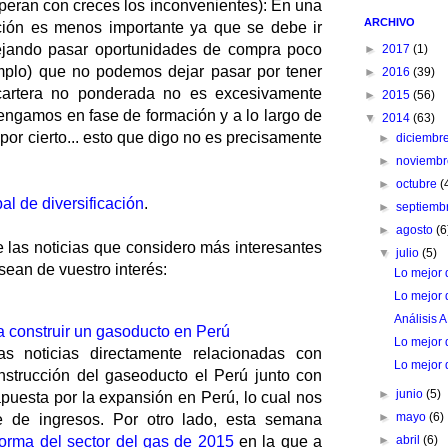
superan con creces los inconvenientes): En una
ARCHIVO
cación es menos importante ya que se debe ir
ejando pasar oportunidades de compra poco
►
2017
(1)
plo) que no podemos dejar pasar por tener
►
2016
(39)
 cartera no ponderada no es excesivamente
►
2015
(56)
engamos en fase de formación y a lo largo de
▼
2014
(63)
por cierto... esto que digo no es precisamente
►
diciembr
►
noviemb
►
octubre
(
bal de diversificación
.
►
septiemb
►
agosto
(6
 las noticias que considero más interesantes
▼
julio
(5)
sean de vuestro interés:
Lo mejor 
Lo mejor 
Análisis
a construir un gasoducto en Perú
Lo mejor 
s noticias directamente relacionadas con
Lo mejor 
nstrucción del gaseoducto el Perú junto con
►
junio
(5)
puesta por la expansión en Perú, lo cual nos
►
mayo
(6)
nte de ingresos. Por otro lado, esta semana
►
abril
(6)
forma del sector del gas de 2015
en la que a