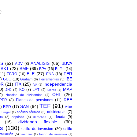
)
6)
CS
(52)
ANÁLISIS
(66)
BBVA
ADV
(8)
BKT
(23)
BME
(69)
BPA
(16)
Buffet
(14)
ELE
(27)
FER
(11)
EBRO
(10)
ENA
(18)
)
IBE
GCO
(10)
Graham
(6)
Herramientas
(3)
DR
(21)
ITX
(25)
Independencia
IVA
(1)
0)
MAP
KO
(8)
JNJ
(4)
LMT
(2)
Libros
(1)
OHL
(26)
0)
Noticias de dividendos
(4)
REE
PER
(8)
Planes de pensiones
(11)
TEF
(91)
)
SAN
(64)
RPD
(17)
Valor
aristócratas
(7)
análisis técnico
(6)
 Frugal
(1)
deuda
(9)
ta
(3)
depósito
(4)
derechos
(1)
dividendo flexible
(30)
(16)
os
(130)
estilo de inversión
(20)
estilo
valuación
(5)
finanzas
(1)
fondo de inversión
(1)