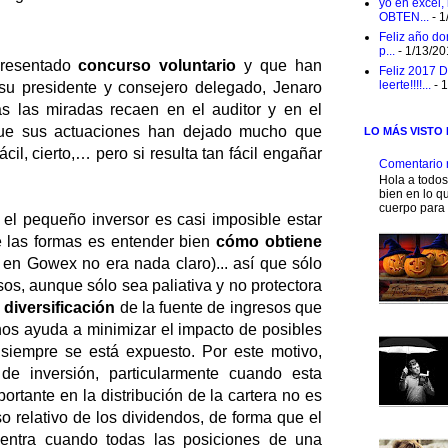
yo en excel,
OBTEN...
- 1
Feliz año do
p...
- 1/13/2
resentado
concurso voluntario
y que han
Feliz 2017 D
leerte!!!!...
- 
su presidente y consejero delegado, Jenaro
das las miradas recaen en el auditor y en el
que sus actuaciones han dejado mucho que
LO MÁS VISTO
cil, cierto,… pero si resulta tan fácil engañar
Comentario 
Hola a todo
bien en lo qu
cuerpo para 
l pequeño inversor es casi imposible estar
e las formas es entender bien
cómo obtiene
en Gowex no era nada claro)... así que sólo
os, aunque sólo sea paliativa y no protectora
a
diversificación
de la fuente de ingresos que
nos ayuda a minimizar el impacto de posibles
siempre se está expuesto. Por este motivo,
de inversión, particularmente cuando esta
mportante en la distribución de la cartera no es
o relativo de los dividendos, de forma que el
uentra cuando todas las posiciones de una