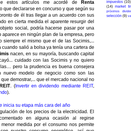
impuestos
(10)
 de estos artículos me acordé de
Renta
(14)
market ti
o que declararse en concurso y que según su
próximos divide
pronto de él tras llegar a un acuerdo con sus
selección
(9)
va
do en cierta medida el aparente resurgir del
objeto social, podría hacerse pasar por una
no aparece en ningún plan de la empresa, pero
o siempre el mismo que el de las Socimis,...
 cuando salió a bolsa ya tenía una cartera de
imis
nacen, en su mayoría, buscando capital
ayó... cuidado con las Socimis y no quiero
ellas… pero la prudencia es buena consejera
un nuevo modelo de negocio como son las
que demostrar,... que el mercado nacional no
REIT
. (
Invertir en dividendo mediante REIT
,
endo
).
 e inicia su etapa más cara del año
lación de los precios de la electricidad. El
 comentado en alguna ocasión al regirse
n menor medida por el consumo nos permite
 con nuestro consumo energético, así que