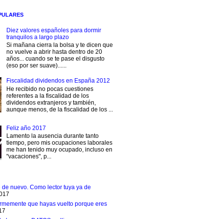
PULARES
Diez valores españoles para dormir
tranquilos a largo plazo
Si mañana cierra la bolsa y te dicen que
no vuelve a abrir hasta dentro de 20
años... cuando se te pase el disgusto
(eso por ser suave)......
Fiscalidad dividendos en España 2012
He recibido no pocas cuestiones
referentes a la fiscalidad de los
dividendos extranjeros y también,
aunque menos, de la fiscalidad de los ...
Feliz año 2017
Lamento la ausencia durante tanto
tiempo, pero mis ocupaciones laborales
me han tenido muy ocupado, incluso en
"vacaciones", p...
e de nuevo. Como lector tuya ya de
2017
rmemente que hayas vuelto porque eres
17