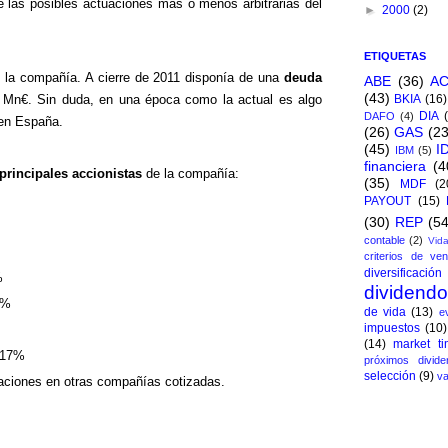
de las posibles actuaciones más o menos arbitrarias del
►
2000
(2)
ETIQUETAS
e la compañía. A cierre de 2011 disponía de una
deuda
ABE
(36)
A
(43)
 Mn€. Sin duda, en una época como la actual es algo
BKIA
(16)
DIA
DAFO
(4)
 en España.
(26)
GAS
(23
(45)
I
IBM
(5)
financiera
(4
principales accionistas
de la compañía:
(35)
MDF
(2
PAYOUT
(15)
(30)
REP
(54
contable
(2)
Vida
criterios de ven
diversificación
%
dividend
6%
de vida
(13)
e
impuestos
(10)
(14)
market ti
.017%
próximos divide
selección
(9)
va
paciones en otras compañías cotizadas.