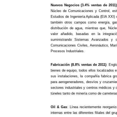
Nuevos Negocios
(3.4% ventas de 2011)
Núcleo de Comunicaciones y Control, est
Estudios de Ingeniería Aplicada (EIA XXI) 
también otros campos como energía, gas
distribución de agua, mientras que, Núcl
valor añadido, basadas en la integrac
suministrando Sistemas Avanzados y 
Comunicaciones Civiles, Aeronáutico, Mar
Procesos Industriales.
Fabricación
(8.8% ventas de 2011)
: Englo
bienes de equipo, todos ellos localizados 
sus instalaciones, la compañía fabrica gr
para aerogeneradores, desvíos y cruzamien
sectores industriales y centros médicos y 
túneles tanto de minería como de carreteras 
Oil & Gas
: Línea recientemente reorgani
internas entre las diferentes filiales del g