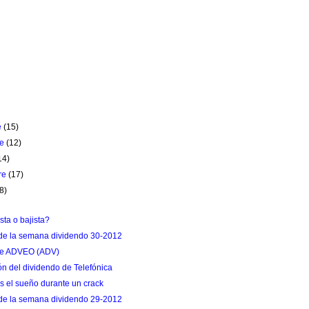
e
(15)
re
(12)
14)
re
(17)
8)
sta o bajista?
de la semana dividendo 30-2012
 de ADVEO (ADV)
ón del dividendo de Telefónica
s el sueño durante un crack
de la semana dividendo 29-2012