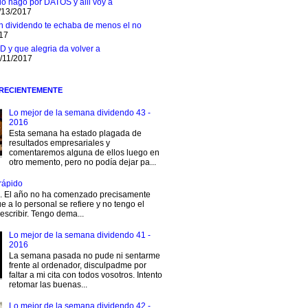
 lo hago por DATOS y alli voy a
/13/2017
n dividendo te echaba de menos el no
017
D y que alegria da volver a
1/11/2017
 RECIENTEMENTE
Lo mejor de la semana dividendo 43 -
2016
Esta semana ha estado plagada de
resultados empresariales y
comentaremos alguna de ellos luego en
otro memento, pero no podía dejar pa...
rápido
s. El año no ha comenzado precisamente
e a lo personal se refiere y no tengo el
escribir. Tengo dema...
Lo mejor de la semana dividendo 41 -
2016
La semana pasada no pude ni sentarme
frente al ordenador, disculpadme por
faltar a mi cita con todos vosotros. Intento
retomar las buenas...
Lo mejor de la semana dividendo 42 -