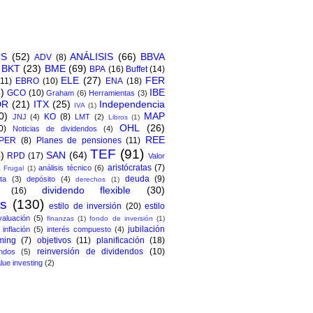
CS
(52)
ANÁLISIS
(66)
BBVA
ADV
(8)
BKT
(23)
BME
(69)
BPA
(16)
Buffet
(14)
ELE
(27)
FER
(11)
EBRO
(10)
ENA
(18)
)
IBE
GCO
(10)
Graham
(6)
Herramientas
(3)
DR
(21)
ITX
(25)
Independencia
IVA
(1)
0)
MAP
KO
(8)
JNJ
(4)
LMT
(2)
Libros
(1)
OHL
(26)
0)
Noticias de dividendos
(4)
REE
PER
(8)
Planes de pensiones
(11)
TEF
(91)
)
SAN
(64)
RPD
(17)
Valor
aristócratas
(7)
análisis técnico
(6)
 Frugal
(1)
deuda
(9)
ta
(3)
depósito
(4)
derechos
(1)
dividendo flexible
(30)
(16)
os
(130)
estilo de inversión
(20)
estilo
valuación
(5)
finanzas
(1)
fondo de inversión
(1)
jubilación
inflación
(5)
interés compuesto
(4)
ming
(7)
objetivos
(11)
planificación
(18)
reinversión de dividendos
(10)
ndos
(5)
lue investing
(2)