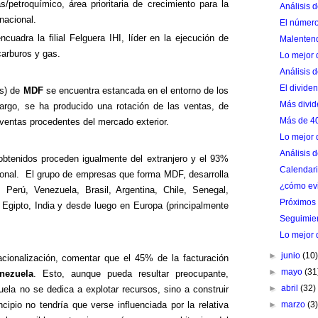
s/petroquímico, área prioritaria de crecimiento para la
Análisis 
nacional.
El númer
uadra la filial Felguera IHI, líder en la ejecución de
Malentend
carburos y gas.
Lo mejor 
Análisis 
El divide
as) de
MDF
se encuentra estancada en el entorno de los
Más divid
go, se ha producido una rotación de las ventas, de
Más de 40
ventas procedentes del mercado exterior.
Lo mejor 
Análisis d
btenidos proceden igualmente del extranjero y el 93%
Calendari
cional. El grupo de empresas que forma MDF, desarrolla
¿cómo evi
erú, Venezuela, Brasil, Argentina, Chile, Senegal,
Próximos 
 Egipto, India y desde luego en Europa (principalmente
Seguimien
Lo mejor 
►
junio
(10
acionalización, comentar que el 45% de la facturación
►
mayo
(31
nezuela
. Esto, aunque pueda resultar preocupante,
►
abril
(32)
ela no se dedica a explotar recursos, sino a construir
cipio no tendría que verse influenciada por la relativa
►
marzo
(3