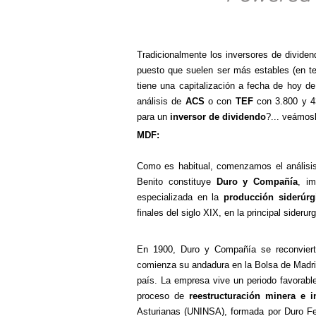
Tradicionalmente los inversores de divide
puesto que suelen ser más estables (en teo
tiene una capitalización a fecha de hoy d
análisis de
ACS
o con
TEF
con 3.800 y 43
para un
inversor de dividendo
?... veámos
MDF
:
Como es habitual, comenzamos el análisis
Benito constituye
Duro y Compañía
, i
especializada en la
producción siderúrg
finales del siglo XIX, en la principal siderurg
En 1900, Duro y Compañía se reconvierte
comienza su andadura en la Bolsa de Madri
país. La empresa vive un periodo favorable 
proceso de
reestructuración minera e in
Asturianas (UNINSA), formada por Duro Fel