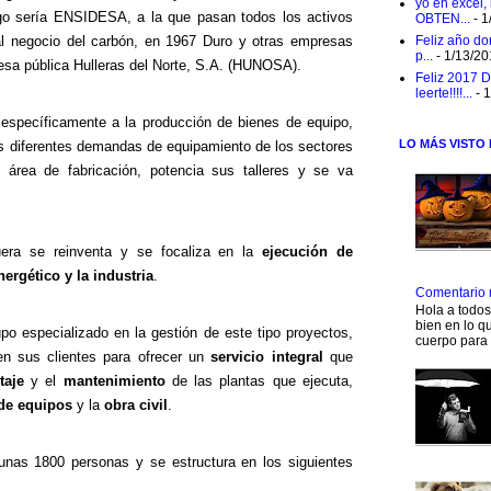
yo en excel,
ego sería ENSIDESA, a la que pasan todos los activos
OBTEN...
- 1
al negocio del carbón, en 1967 Duro y otras empresas
Feliz año do
p...
- 1/13/2
resa pública Hulleras del Norte, S.A. (HUNOSA).
Feliz 2017 D
leerte!!!!...
- 
específicamente a la producción de bienes de equipo,
LO MÁS VISTO
as diferentes demandas de equipamiento de los sectores
 área de fabricación, potencia sus talleres y se va
era se reinventa y se focaliza en la
ejecución de
ergético y la industria
.
Comentario 
Hola a todo
bien en lo qu
po especializado en la gestión de este tipo proyectos,
cuerpo para 
ren sus clientes para ofrecer un
servicio integral
que
taje
y el
mantenimiento
de las plantas que ejecuta,
de equipos
y la
obra civil
.
as 1800 personas y se estructura en los siguientes