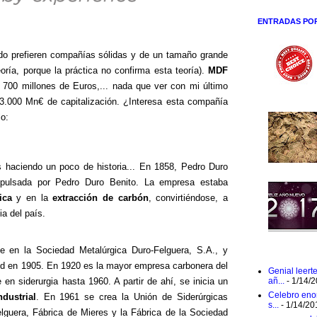
ENTRADAS PO
ndo prefieren compañías sólidas y de un tamaño grande
ría, porque la práctica no confirma esta teoría).
MDF
e 700 millones de Euros,... nada que ver con mi último
.000 Mn€ de capitalización. ¿Interesa esta compañía
lo:
 haciendo un poco de historia... En 1858, Pedro Duro
mpulsada por Pedro Duro Benito. La empresa estaba
ica
y en la
extracción de carbón
, convirtiéndose, a
ia del país.
 en la Sociedad Metalúrgica Duro-Felguera, S.A., y
d en 1905. En 1920 es la mayor empresa carbonera del
Genial leert
en siderurgia hasta 1960. A partir de ahí, se inicia un
añ...
- 1/14/
Celebro eno
dustrial
. En 1961 se crea la Unión de Siderúrgicas
s...
- 1/14/20
guera, Fábrica de Mieres y la Fábrica de la Sociedad