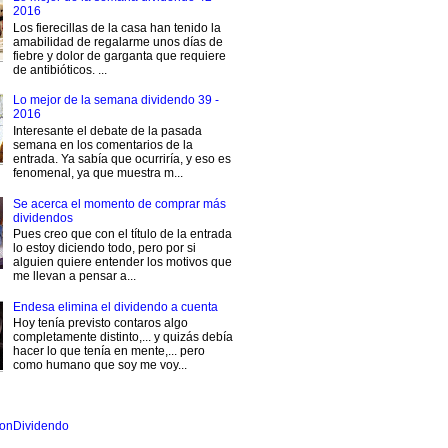
2016
Los fierecillas de la casa han tenido la
amabilidad de regalarme unos días de
fiebre y dolor de garganta que requiere
de antibióticos. ...
Lo mejor de la semana dividendo 39 -
2016
Interesante el debate de la pasada
semana en los comentarios de la
entrada. Ya sabía que ocurriría, y eso es
fenomenal, ya que muestra m...
Se acerca el momento de comprar más
dividendos
Pues creo que con el título de la entrada
lo estoy diciendo todo, pero por si
alguien quiere entender los motivos que
me llevan a pensar a...
Endesa elimina el dividendo a cuenta
Hoy tenía previsto contaros algo
completamente distinto,... y quizás debía
hacer lo que tenía en mente,... pero
como humano que soy me voy...
onDividendo