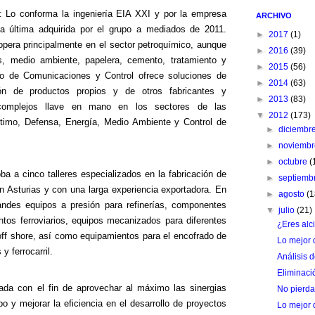
: Lo conforma la ingeniería EIA XXI y por la empresa
ARCHIVO
a última adquirida por el grupo a mediados de 2011.
►
2017
(1)
opera principalmente en el sector petroquímico, aunque
►
2016
(39)
, medio ambiente, papelera, cemento, tratamiento y
►
2015
(56)
eo de Comunicaciones y Control ofrece soluciones de
►
2014
(63)
ión de productos propios y de otros fabricantes y
►
2013
(83)
complejos llave en mano en los sectores de las
▼
2012
(173)
ítimo, Defensa, Energía, Medio Ambiente y Control de
►
diciembr
►
noviemb
►
octubre
(
ba a cinco talleres especializados en la fabricación de
►
septiemb
en Asturias y con una larga experiencia exportadora. En
►
agosto
(1
andes equipos a presión para refinerías, componentes
▼
julio
(21)
tos ferroviarios, equipos mecanizados para diferentes
¿Eres alci
off shore, así como equipamientos para el encofrado de
Lo mejor 
y ferrocarril.
Análisis
Eliminaci
zada con el fin de aprovechar al máximo las sinergias
No pierda
rupo y mejorar la eficiencia en el desarrollo de proyectos
Lo mejor 