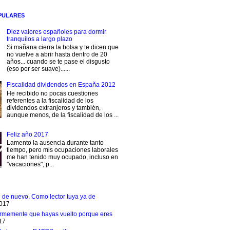
PULARES
Diez valores españoles para dormir
tranquilos a largo plazo
Si mañana cierra la bolsa y te dicen que
no vuelve a abrir hasta dentro de 20
años... cuando se te pase el disgusto
(eso por ser suave)......
Fiscalidad dividendos en España 2012
He recibido no pocas cuestiones
referentes a la fiscalidad de los
dividendos extranjeros y también,
aunque menos, de la fiscalidad de los ...
Feliz año 2017
Lamento la ausencia durante tanto
tiempo, pero mis ocupaciones laborales
me han tenido muy ocupado, incluso en
"vacaciones", p...
e de nuevo. Como lector tuya ya de
2017
rmemente que hayas vuelto porque eres
17