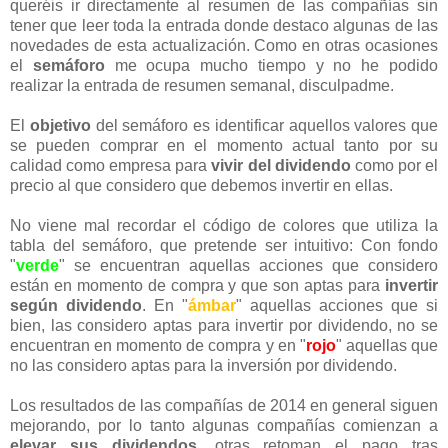
queréis ir directamente al resumen de las compañías sin
tener que leer toda la entrada donde destaco algunas de las
novedades de esta actualización. Como en otras ocasiones
el
semáforo
me ocupa mucho tiempo y no he podido
realizar la entrada de resumen semanal, disculpadme.
El
objetivo
del semáforo es identificar aquellos valores que
se pueden comprar en el momento actual tanto por su
calidad como empresa para
vivir del dividendo
como por el
precio al que considero que debemos invertir en ellas.
No viene mal recordar el código de colores que utiliza la
tabla del semáforo, que pretende ser intuitivo: Con fondo
"
verde
" se encuentran aquellas acciones que considero
están en momento de compra y que son aptas para
invertir
según dividendo
. En "
ámbar
" aquellas acciones que si
bien, las considero aptas para invertir por dividendo, no se
encuentran en momento de compra y en "
rojo
" aquellas que
no las considero aptas para la inversión por dividendo.
Los resultados de las compañías de 2014 en general siguen
mejorando, por lo tanto algunas compañías comienzan a
elevar sus dividendos
, otras retoman el pago tras