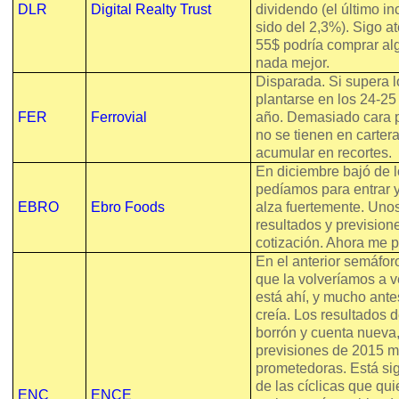
DLR
Digital Realty Trust
dividendo (el último i
sido del 2,3%). Sigo a
55$ podría comprar al
nada mejor.
Disparada. Si supera l
plantarse en los 24-2
FER
Ferrovial
año. Demasiado cara p
no se tienen en carter
acumular en recortes.
En diciembre bajó de 
pedíamos para entrar y
EBRO
Ebro Foods
alza fuertemente. Uno
resultados y prevision
cotización. Ahora me p
En el anterior semáfo
que la volveríamos a v
está ahí, y mucho ante
creía. Los resultados 
borrón y cuenta nueva
previsiones de 2015 
prometedoras. Está si
de las cíclicas que qui
ENC
ENCE