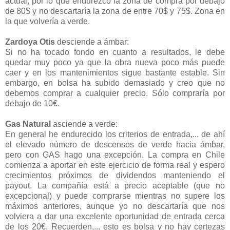
actual, por lo que endurezco la zona de compra por debajo
de 80$ y no descartaría la zona de entre 70$ y 75$. Zona en
la que volvería a verde.
Zardoya Otis
desciende a ámbar:
Si no ha tocado fondo en cuanto a resultados, le debe
quedar muy poco ya que la obra nueva poco más puede
caer y en los mantenimientos sigue bastante estable. Sin
embargo, en bolsa ha subido demasiado y creo que no
debemos comprar a cualquier precio. Sólo compraría por
debajo de 10€.
Gas Natural
asciende a verde:
En general he endurecido los criterios de entrada,... de ahí
el elevado número de descensos de verde hacia ámbar,
pero con GAS hago una excepción. La compra en Chile
comienza a aportar en este ejercicio de forma real y espero
crecimientos próximos de dividendos manteniendo el
payout. La compañía está a precio aceptable (que no
excepcional) y puede comprarse mientras no supere los
máximos anteriores, aunque yo no descartaría que nos
volviera a dar una excelente oportunidad de entrada cerca
de los 20€. Recuerden,... esto es bolsa y no hay certezas