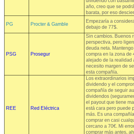
dividendo con bastant
año, creo que se podr
barata, por eso descie
Empezaría a considera
PG
Procter & Gamble
debajo de 77$.
Sin cambios. Buenos r
perspectiva, pero lige
deuda neta. Mantengo 
PSG
Prosegur
compra en la zona de
alejado de la realidad 
necesito margen de se
esta compañía.
Los extraordinarios im
dividendo y el compro
compañía de seguir a
dividendos (segurame
el payout que tiene ma
REE
Red Eléctrica
está cara pero puede
más. Es una compañía
comprar en casi cualqu
cercano a 70€. Mi erro
comprar más antes, ah