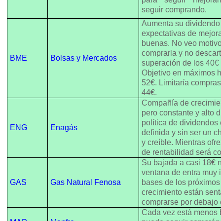
seguir comprando.
Aumenta su dividendo 
expectativas de mejor
buenas. No veo motivo
comprarla y no descart
BME
Bolsas y Mercados
superación de los 40€
Objetivo en máximos h
52€. Limitaría compra
44€.
Compañía de crecimie
pero constante y alto 
política de dividendos 
ENG
Enagás
definida y sin ser un c
y creíble. Mientras of
de rentabilidad será c
Su bajada a casi 18€ n
ventana de entra muy i
GAS
Gas Natural Fenosa
bases de los próximos 
crecimiento están sen
comprarse por debajo 
Cada vez está menos b