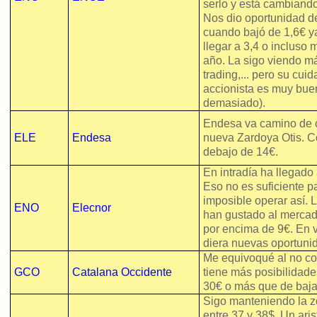
serlo y está cambiand
Nos dio oportunidad d
cuando bajó de 1,6€ y
llegar a 3,4 o incluso
año. La sigo viendo m
trading,... pero su cui
accionista es muy bue
demasiado).
Endesa va camino de c
ELE
Endesa
nueva Zardoya Otis. C
debajo de 14€.
En intradía ha llegado
Eso no es suficiente p
imposible operar así. 
ENO
Elecnor
han gustado al mercad
por encima de 9€. En vi
diera nuevas oportuni
Me equivoqué al no co
GCO
Catalana Occidente
tiene más posibilidade
30€ o más que de bajar
Sigo manteniendo la 
entre 37 y 38$. Un aris