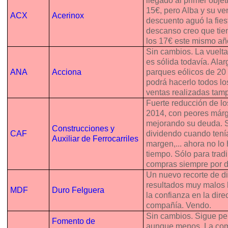
llegado al primer obje
15€, pero Alba y su ve
ACX
Acerinox
descuento aguó la fies
descanso creo que ti
los 17€ este mismo añ
Sin cambios. La vuelta
es sólida todavía. Alar
ANA
Acciona
parques eólicos de 20
podrá hacerlo todos lo
ventas realizadas tam
Fuerte reducción de lo
2014, con peores már
mejorando su deuda. S
Construcciones y
CAF
dividendo cuando tení
Auxiliar de Ferrocarriles
margen,... ahora no lo
tiempo. Sólo para trad
compras siempre por d
Un nuevo recorte de d
resultados muy malos 
MDF
Duro Felguera
la confianza en la dire
compañía. Vendo.
Sin cambios. Sigue pe
Fomento de
aunque menos. La co