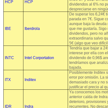
HCP
HCP
dividendos al 6% no 
despreciarse en ning
De superar los 6,24€ ti
parada en 7€. Sigue 
aunque baja la deuda 
IBE
Iberdrola
que me gustaría. Sigo 
dividendos, pero no a
extraordinaria salvo q
5€ (algo que veo difícil
Tendría que bajar a 2
interese por ella con e
INTC
Intel Corportation
dividendo de 0,96$ anu
tendríamos que analiza
bajada.
Posiblemente Inditex 
error por omisión. La 
ITX
Inditex
demasiado cara y no 
justificar el precio al q
Ya conocemos los moti
anterior caída de Indr
deterioro, provisiones 
IDR
Indra
recurrentes. No descar