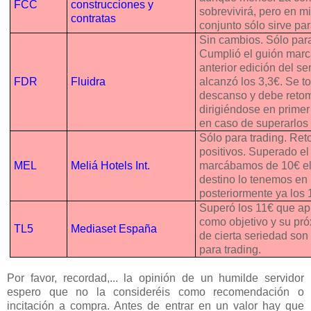
FCC
construcciones y
sobrevivirá, pero en m
contratas
conjunto sólo sirve par
Sin cambios. Sólo para
Cumplió el guión marc
anterior edición del s
FDR
Fluidra
alcanzó los 3,3€. Se 
descanso y debe retom
dirigiéndose en primer 
en caso de superarlos 
Sólo para trading. Re
positivos. Superado el
MEL
Meliá Hotels Int.
marcábamos de 10€ el
destino lo tenemos en 
posteriormente ya los 
Superó los 11€ que a
como objetivo y su pró
TL5
Mediaset España
de cierta seriedad son
para trading.
Por favor, recordad,... la opinión de un humilde servidor
espero que no la consideréis como recomendación o
incitación a compra. Antes de entrar en un valor hay que