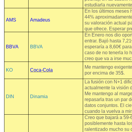
estudiarla nuevamente
En los últimos meses 
44% aproximadamente. 
AMS
Amadeus
su valoración actual pa
que ofrece. Esperar pr
En Enero nos dio opor
entrar. Bajó hasta 7,2
BBVA
BBVA
esperaría a 8,60€ para
caso de no tenerla lo 
creo que va a irse muc
Me mantengo exigente
KO
Coca-Cola
por encima de 35$.
La fusión con N+1 dific
actualmente la visión 
Me mantengo al marg
DIN
Dinamia
repasarla tras un par d
datos conjuntos. El ci
cuando la vuelva a mir
Creo que bajará a 59-
posiblemente hasta lo
ralentizado mucho su 