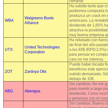
cerrarse.
Ha subido tanto que c
podremos comprarla h
produzca un crack en 
Walgreens Boots
WBA
americano. La rentabil
Alliance
dividendo de 1,65% h
atractiva la posibilida
muy buena empresa q
Ha rebotado con fuerza 
de final del año pasad
United Technologies
UTX
a los 93$ (RPD:2,5%) 
Corporation
para pensar en compra
cara no me interesa.
Puede haber tocado fo
beneficios este ejercic
ZOT
Zardoya Otis
subido demasiado. Sól
debajo de 10€.
Sin cambios. No me g
para invertir a largo pla
ABG
Abengoa
dividendo. Como mucho
y personas con el cora
Sin cambios. Buena cí