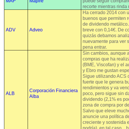
MAP
Mapfre
puede seguir comprán
recorte mientras rinda
Ha cerrado 2014 con u
buenos que permiten r
de dividendo metálico
ADV
Adveo
breve con 0,14€. De co
quizás debamos analiz
nuevamente para ver s
pena entrar.
Sin cambios, aunque a
compras que ha reali
(BME, Viscofan) y el 
y Ebro me gustan espe
Sigue utilizando ACS 
fuerte que le genera 
rendimientos y va ven
Corporación Financiera
ALB
poco, pero sigue sin da
Alba
dividendo (2,1% es po
zona de compra por de
Salvo que eleve mucho
anuncie una política de
creciente y sostenida 
podría), en tal caso... 