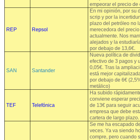
empeorar el precio de 
En mi opinión, por su 
scrip y por la incerti
plazo del petróleo no l
REP
Repsol
merecedora del precio 
actualmente. Nos ma
alejados y la estudiarí
por debajo de 13,6€.
Nueva política de div
efectivo de 3 pagos y 
0,05€. Tras la ampliac
SAN
Santander
está mejor capitalizad
por debajo de 6€ (2,5%
metálico)
Ha subido rápidamente
conviene esperar prec
TEF
Telefónica
de 13€ para seguir a
empresa que debe esta
cartera de largo plazo.
Se me ha escapado d
veces. Ya va siendo ho
compre, pero cuando s