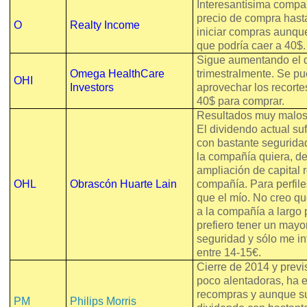
Interesantísima compa
precio de compra hast
O
Realty Income
iniciar compras aunqu
que podría caer a 40$.
Sigue aumentando el 
Omega HealthCare
trimestralmente. Se p
OHI
Investors
aprovechar los recorte
40$ para comprar.
Resultados muy malos
El dividendo actual suf
con bastante segurida
la compañía quiera, de
ampliación de capital 
OHL
Obrascón Huarte Lain
compañía. Para perfil
que el mío. No creo q
a la compañía a largo p
prefiero tener un may
seguridad y sólo me in
entre 14-15€.
Cierre de 2014 y prev
poco alentadoras, ha 
recompras y aunque su
PM
Philips Morris