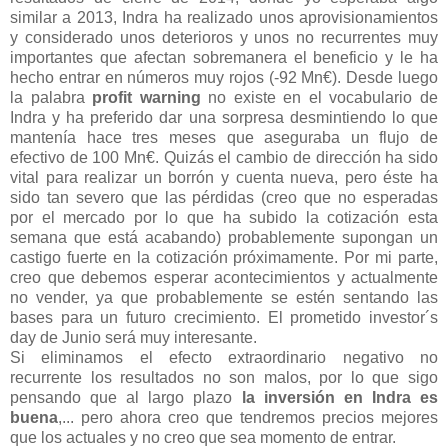
similar a 2013, Indra ha realizado unos aprovisionamientos
y considerado unos deterioros y unos no recurrentes muy
importantes que afectan sobremanera el beneficio y le ha
hecho entrar en números muy rojos (-92 Mn€). Desde luego
la palabra
profit warning
no existe en el vocabulario de
Indra y ha preferido dar una sorpresa desmintiendo lo que
mantenía hace tres meses que aseguraba un flujo de
efectivo de 100 Mn€. Quizás el cambio de dirección ha sido
vital para realizar un borrón y cuenta nueva, pero éste ha
sido tan severo que las pérdidas (creo que no esperadas
por el mercado por lo que ha subido la cotización esta
semana que está acabando) probablemente supongan un
castigo fuerte en la cotización próximamente. Por mi parte,
creo que debemos esperar acontecimientos y actualmente
no vender, ya que probablemente se estén sentando las
bases para un futuro crecimiento. El prometido investor´s
day de Junio será muy interesante.
Si eliminamos el efecto extraordinario negativo no
recurrente los resultados no son malos, por lo que sigo
pensando que al largo plazo
la inversión en Indra es
buena
,... pero ahora creo que tendremos precios mejores
que los actuales y no creo que sea momento de entrar.