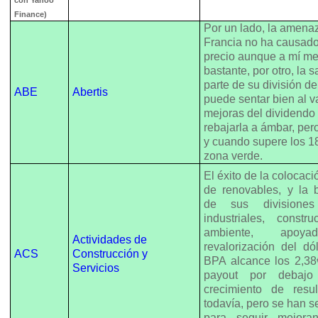
Finance)
Por un lado, la amena
Francia no ha causado 
precio aunque a mí m
bastante, por otro, la 
parte de su división d
ABE
Abertis
puede sentar bien al va
mejoras del dividendo
rebajarla a ámbar, per
y cuando supere los 18
zona verde.
El éxito de la colocac
de renovables, y la 
de sus divisiones
industriales, const
ambiente, apo
Actividades de
revalorización del d
ACS
Construcción y
BPA alcance los 2,38
Servicios
payout por debaj
crecimiento de resu
todavía, pero se han s
para seguir mejor